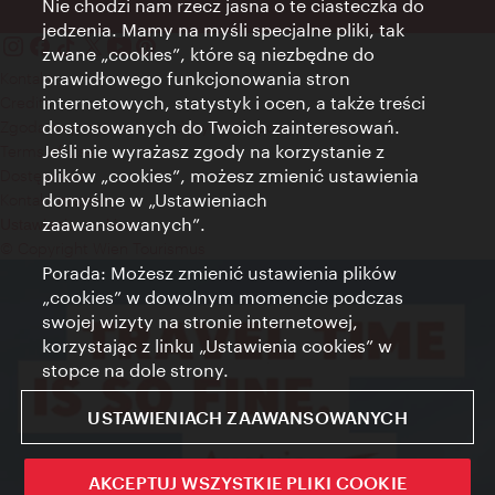
Nie chodzi nam rzecz jasna o te ciasteczka do
jedzenia. Mamy na myśli specjalne pliki, tak
zwane „cookies”, które są niezbędne do
prawidłowego funkcjonowania stron
Kontakt
internetowych, statystyk i ocen, a także treści
Credits
dostosowanych do Twoich zainteresowań.
Zgoda na przetwarzanie danych osobowych
Jeśli nie wyrażasz zgody na korzystanie z
Terms of Use
plików „cookies”, możesz zmienić ustawienia
Dostępność
domyślne w „Ustawieniach
Kontakt prasowy
zaawansowanych”.
Ustawienia cookies
© Copyright Wien Tourismus
Porada: Możesz zmienić ustawienia plików
„cookies” w dowolnym momencie podczas
swojej wizyty na stronie internetowej,
korzystając z linku „Ustawienia cookies” w
stopce na dole strony.
USTAWIENIACH ZAAWANSOWANYCH
AKCEPTUJ WSZYSTKIE PLIKI COOKIE