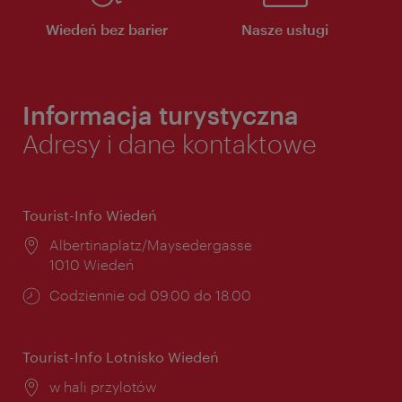
Wiedeń bez barier
Nasze usługi
Informacja turystyczna
Adresy i dane kontaktowe
Tourist-Info Wiedeń
Miejsce:
Albertinaplatz/Maysedergasse
1010 Wiedeń
Godziny
Codziennie od 09.00 do 18.00
otwarcia:
Tourist-Info Lotnisko Wiedeń
Miejsce:
w hali przylotów