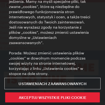
jedzenia. Mamy na myśli specjalne pliki, tak
zwane „cookies”, które są niezbędne do
prawidłowego funkcjonowania stron
Kontakt
internetowych, statystyk i ocen, a także treści
Credits
dostosowanych do Twoich zainteresowań.
Zgoda na przetwarzanie danych osobowych
Jeśli nie wyrażasz zgody na korzystanie z
Terms of Use
plików „cookies”, możesz zmienić ustawienia
Dostępność
domyślne w „Ustawieniach
Kontakt prasowy
zaawansowanych”.
Ustawienia cookies
© Copyright Wien Tourismus
Porada: Możesz zmienić ustawienia plików
„cookies” w dowolnym momencie podczas
swojej wizyty na stronie internetowej,
korzystając z linku „Ustawienia cookies” w
stopce na dole strony.
USTAWIENIACH ZAAWANSOWANYCH
AKCEPTUJ WSZYSTKIE PLIKI COOKIE