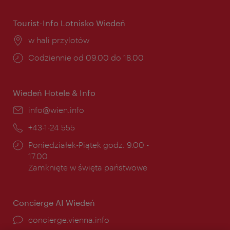
Tourist-Info Lotnisko Wiedeń
Miejsce:
w hali przylotów
Godziny
Codziennie od 09.00 do 18.00
otwarcia:
Wiedeń Hotele & Info
E-
info@wien.info
mail:
Telefon:
+43-1-24 555
Godziny
Poniedziałek-Piątek godz. 9.00 -
otwarcia:
17.00
Zamknięte w święta państwowe
Concierge AI Wiedeń
concierge.vienna.info