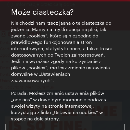
Informacje przez całą dobę
Może ciasteczka?
Nie chodzi nam rzecz jasna o te ciasteczka do
jedzenia. Mamy na myśli specjalne pliki, tak
zwane „cookies”, które są niezbędne do
prawidłowego funkcjonowania stron
Kontakt
internetowych, statystyk i ocen, a także treści
Credits
dostosowanych do Twoich zainteresowań.
Zgoda na przetwarzanie danych osobowych
Jeśli nie wyrażasz zgody na korzystanie z
Terms of Use
plików „cookies”, możesz zmienić ustawienia
Dostępność
domyślne w „Ustawieniach
Kontakt prasowy
zaawansowanych”.
Ustawienia cookies
© Copyright Wien Tourismus
Porada: Możesz zmienić ustawienia plików
„cookies” w dowolnym momencie podczas
swojej wizyty na stronie internetowej,
korzystając z linku „Ustawienia cookies” w
stopce na dole strony.