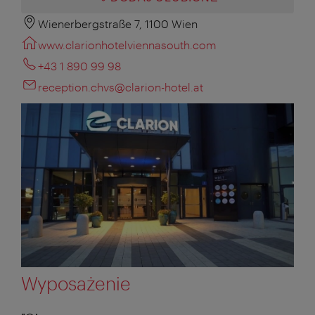
Wienerbergstraße 7, 1100 Wien
www.clarionhotelviennasouth.com
+43 1 890 99 98
reception.chvs@clarion-hotel.at
Wyposażenie