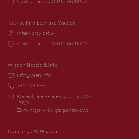
Godziny
Codziennie od 09.00 do 18.00
otwarcia:
Tourist-Info Lotnisko Wiedeń
Miejsce:
w hali przylotów
Godziny
Codziennie od 09.00 do 18.00
otwarcia:
Wiedeń Hotele & Info
E-
info@wien.info
mail:
Telefon:
+43-1-24 555
Godziny
Poniedziałek-Piątek godz. 9.00 -
otwarcia:
17.00
Zamknięte w święta państwowe
Concierge AI Wiedeń