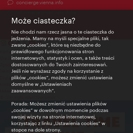
concierge.vienna.info
Informacje przez całą dobę
Może ciasteczka?
Nie chodzi nam rzecz jasna o te ciasteczka do
jedzenia. Mamy na myśli specjalne pliki, tak
zwane „cookies”, które są niezbędne do
prawidłowego funkcjonowania stron
Kontakt
internetowych, statystyk i ocen, a także treści
Credits
dostosowanych do Twoich zainteresowań.
Zgoda na przetwarzanie danych osobowych
Jeśli nie wyrażasz zgody na korzystanie z
Terms of Use
plików „cookies”, możesz zmienić ustawienia
Dostępność
domyślne w „Ustawieniach
Kontakt prasowy
zaawansowanych”.
Ustawienia cookies
© Copyright Wien Tourismus
Porada: Możesz zmienić ustawienia plików
„cookies” w dowolnym momencie podczas
swojej wizyty na stronie internetowej,
korzystając z linku „Ustawienia cookies” w
stopce na dole strony.