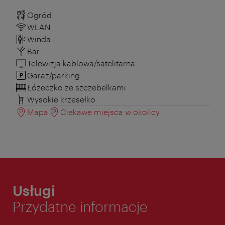
Ogród
WLAN
Winda
Bar
Telewizja kablowa/satelitarna
Garaż/parking
Łóżeczko ze szczebelkami
Wysokie krzesełko
Mapa
Ciekawe miejsca w okolicy
Usługi
Przydatne informacje