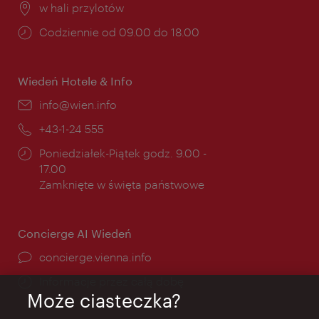
Miejsce:
w hali przylotów
Godziny
Codziennie od 09.00 do 18.00
otwarcia:
Wiedeń Hotele & Info
E-
info@wien.info
mail:
Telefon:
+43-1-24 555
Godziny
Poniedziałek-Piątek godz. 9.00 -
otwarcia:
17.00
Zamknięte w święta państwowe
Concierge AI Wiedeń
concierge.vienna.info
Informacje przez całą dobę
Może ciasteczka?