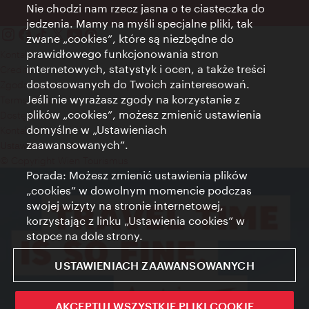
Nie chodzi nam rzecz jasna o te ciasteczka do
jedzenia. Mamy na myśli specjalne pliki, tak
zwane „cookies”, które są niezbędne do
prawidłowego funkcjonowania stron
Kontakt
internetowych, statystyk i ocen, a także treści
Credits
dostosowanych do Twoich zainteresowań.
Zgoda na przetwarzanie danych osobowych
Jeśli nie wyrażasz zgody na korzystanie z
Terms of Use
plików „cookies”, możesz zmienić ustawienia
Dostępność
domyślne w „Ustawieniach
Kontakt prasowy
zaawansowanych”.
Ustawienia cookies
© Copyright Wien Tourismus
Porada: Możesz zmienić ustawienia plików
„cookies” w dowolnym momencie podczas
swojej wizyty na stronie internetowej,
korzystając z linku „Ustawienia cookies” w
stopce na dole strony.
USTAWIENIACH ZAAWANSOWANYCH
AKCEPTUJ WSZYSTKIE PLIKI COOKIE