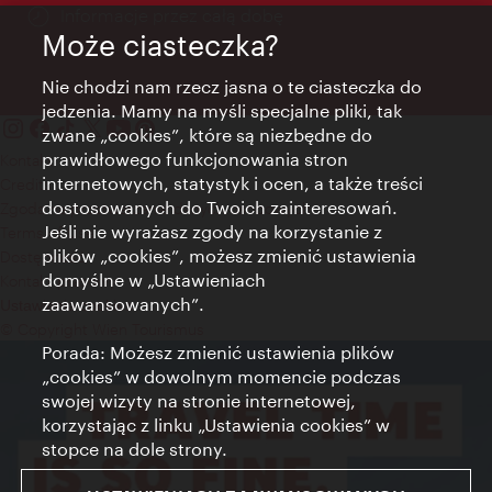
Informacje przez całą dobę
Może ciasteczka?
Nie chodzi nam rzecz jasna o te ciasteczka do
jedzenia. Mamy na myśli specjalne pliki, tak
zwane „cookies”, które są niezbędne do
prawidłowego funkcjonowania stron
Kontakt
internetowych, statystyk i ocen, a także treści
Credits
dostosowanych do Twoich zainteresowań.
Zgoda na przetwarzanie danych osobowych
Jeśli nie wyrażasz zgody na korzystanie z
Terms of Use
plików „cookies”, możesz zmienić ustawienia
Dostępność
domyślne w „Ustawieniach
Kontakt prasowy
zaawansowanych”.
Ustawienia cookies
© Copyright Wien Tourismus
Porada: Możesz zmienić ustawienia plików
„cookies” w dowolnym momencie podczas
swojej wizyty na stronie internetowej,
korzystając z linku „Ustawienia cookies” w
stopce na dole strony.