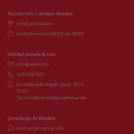
Tourist-Info Lotnisko Wiedeń
Miejsce:
w hali przylotów
Godziny
Codziennie od 09.00 do 18.00
otwarcia:
Wiedeń Hotele & Info
E-
info@wien.info
mail:
Telefon:
+43-1-24 555
Godziny
Poniedziałek-Piątek godz. 9.00 -
otwarcia:
17.00
Zamknięte w święta państwowe
Concierge AI Wiedeń
concierge.vienna.info