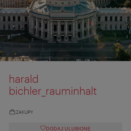
harald
bichler_rauminhalt
ZAKUPY
DODAJ ULUBIONE