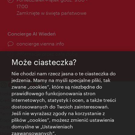
otwarcia:
17.00
Zamknięte w święta państwowe
Concierge AI Wiedeń
concierge.vienna.info
Informacje przez całą dobę
Może ciasteczka?
Nie chodzi nam rzecz jasna o te ciasteczka do
jedzenia. Mamy na myśli specjalne pliki, tak
zwane „cookies”, które są niezbędne do
prawidłowego funkcjonowania stron
Kontakt
internetowych, statystyk i ocen, a także treści
Credits
dostosowanych do Twoich zainteresowań.
Zgoda na przetwarzanie danych osobowych
Jeśli nie wyrażasz zgody na korzystanie z
Terms of Use
plików „cookies”, możesz zmienić ustawienia
Dostępność
domyślne w „Ustawieniach
Kontakt prasowy
zaawansowanych”.
Ustawienia cookies