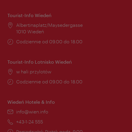
Tourist-Info Wiedeń
Miejsce:
Albertinaplatz/Maysedergasse
1010 Wiedeń
Godziny
Codziennie od 09.00 do 18.00
otwarcia:
Tourist-Info Lotnisko Wiedeń
Miejsce:
w hali przylotów
Godziny
Codziennie od 09.00 do 18.00
otwarcia:
Wiedeń Hotele & Info
E-
info@wien.info
mail:
Telefon:
+43-1-24 555
Godziny
Poniedziałek-Piątek godz. 9.00 -