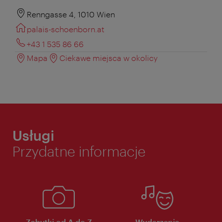
Renngasse 4, 1010 Wien
palais-schoenborn.at
+43 1 535 86 66
Mapa
Ciekawe miejsca w okolicy
Usługi
Przydatne informacje
Zabytki od A do Z
Wydarzenia