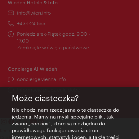
Wiedeń Hotele & Info
E-
info@wien.info
mail:
Telefon:
+43-1-24 555
Godziny
Poniedziałek-Piątek godz. 9.00 -
otwarcia:
17.00
Zamknięte w święta państwowe
Concierge AI Wiedeń
concierge.vienna.info
Informacje przez całą dobę
Może ciasteczka?
Nie chodzi nam rzecz jasna o te ciasteczka do
jedzenia. Mamy na myśli specjalne pliki, tak
zwane „cookies”, które są niezbędne do
prawidłowego funkcjonowania stron
Kontakt
internetowych, statystyk i ocen, a także treści
Credits