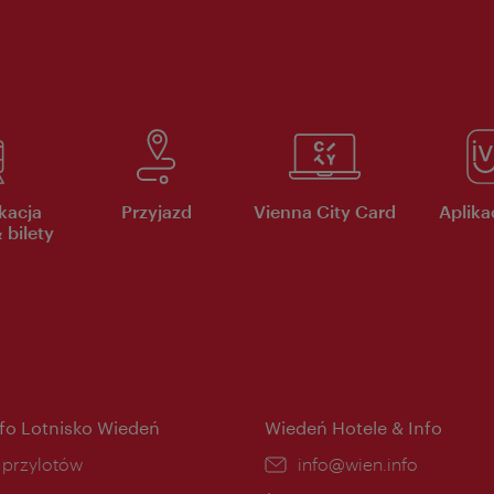
kacja
Przyjazd
Vienna City Card
Aplikac
 bilety
nfo Lotnisko Wiedeń
Wiedeń Hotele & Info
ce:
i przylotów
E-
info@wien.info
mail: