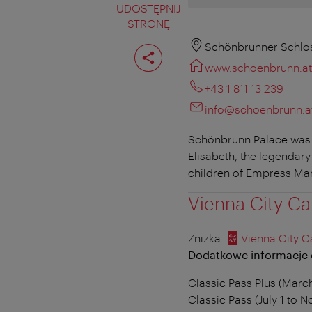
UDOSTĘPNIJ
STRONĘ
Podziel
Schönbrunner Schlos
stronę
www.schoenbrunn.at
+43 1 811 13 239
info@schoenbrunn.a
Schönbrunn Palace was 
Elisabeth, the legendary 
children of Empress Mar
Vienna City Ca
Zniżka
Vienna City C
Dodatkowe informacje o
Classic Pass Plus (Marc
Classic Pass (July 1 to