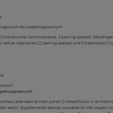
e
kingowych dla niepełnosprawnych
 (Schönbrunner Schlossstrasse, 3 parking spaces), Meidlinger
as well as Valerietrakt (2 parking spaces) and Fürstenstöckl (1
ne
rawnych
iepełnosprawnych
 contact attendant at main portal (3 wheelchairs) or at Hietzi
hair each). Supplemental devices available for the visually im