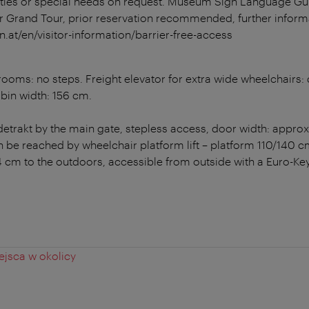
bilities or special needs on request. Museum Sign Language Gu
or Grand Tour, prior reservation recommended, further inform
.at/en/visitor-information/barrier-free-access
 rooms: no steps. Freight elevator for extra wide wheelchairs:
bin width: 156 cm.
detrakt by the main gate, stepless access, door width: appro
 be reached by wheelchair platform lift – platform 110/140 c
4 cm to the outdoors, accessible from outside with a Euro-Key
jsca w okolicy