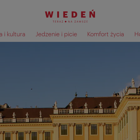
 i kultura
Jedzenie i picie
Komfort życia
H
Pokaż na mapie wyniki wyszu