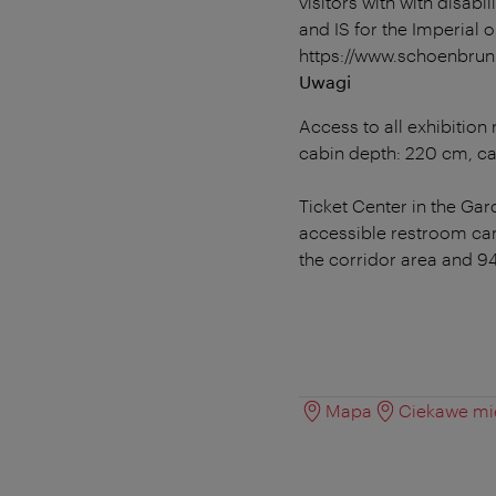
visitors with with disa
and IS for the Imperial 
https://www.schoenbrunn
Uwagi
Access to all exhibition
cabin depth: 220 cm, ca
Ticket Center in the Gar
accessible restroom can
the corridor area and 9
Mapa
Ciekawe mie