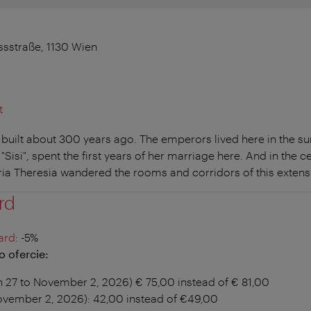
sstraße, 1130 Wien
t
built about 300 years ago. The emperors lived here in the 
"Sisi", spent the first years of her marriage here. And in the c
ia Theresia wandered the rooms and corridors of this extensi
rd
ard
: -5%
 ofercie:
h 27 to November 2, 2026) € 75,00 instead of € 81,00
 November 2, 2026): 42,00 instead of €49,00