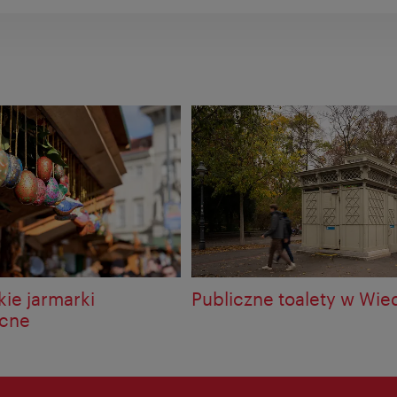
ie jarmarki
Publiczne toalety w Wie
ocne