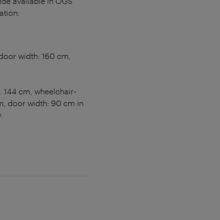
ide available in ÖGS
ation:
 door width: 160 cm,
x. 144 cm, wheelchair-
m, door width: 90 cm in
.