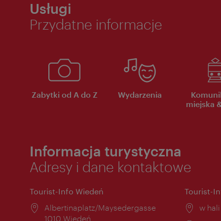
Usługi
Przydatne informacje
Zabytki od A do Z
Wydarzenia
Komuni
miejska &
Informacja turystyczna
Adresy i dane kontaktowe
Tourist-Info Wiedeń
Tourist-I
Miejsce:
Albertinaplatz/Maysedergasse
Miejs
w hal
1010 Wiedeń