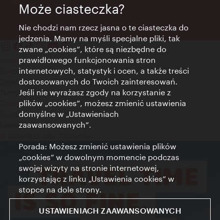
Może ciasteczka?
Nie chodzi nam rzecz jasna o te ciasteczka do
jedzenia. Mamy na myśli specjalne pliki, tak
zwane „cookies”, które są niezbędne do
prawidłowego funkcjonowania stron
Kontakt
internetowych, statystyk i ocen, a także treści
Credits
dostosowanych do Twoich zainteresowań.
Zgoda na przetwarzanie danych osobowych
Jeśli nie wyrażasz zgody na korzystanie z
Terms of Use
plików „cookies”, możesz zmienić ustawienia
Dostępność
domyślne w „Ustawieniach
Kontakt prasowy
zaawansowanych”.
Ustawienia cookies
© Copyright Wien Tourismus
Porada: Możesz zmienić ustawienia plików
„cookies” w dowolnym momencie podczas
swojej wizyty na stronie internetowej,
korzystając z linku „Ustawienia cookies” w
stopce na dole strony.
USTAWIENIACH ZAAWANSOWANYCH