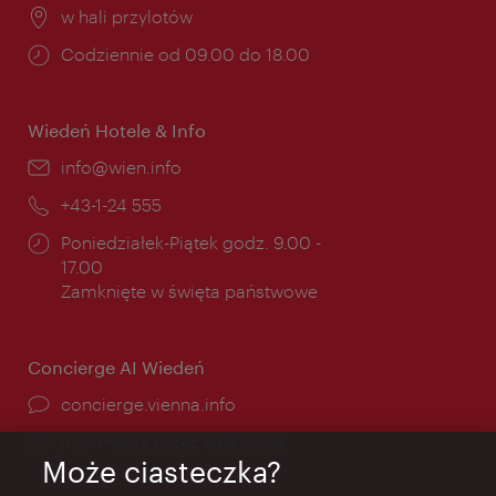
Miejsce:
w hali przylotów
Godziny
Codziennie od 09.00 do 18.00
otwarcia:
Wiedeń Hotele & Info
E-
info@wien.info
mail:
Telefon:
+43-1-24 555
Godziny
Poniedziałek-Piątek godz. 9.00 -
otwarcia:
17.00
Zamknięte w święta państwowe
Concierge AI Wiedeń
concierge.vienna.info
Informacje przez całą dobę
Może ciasteczka?