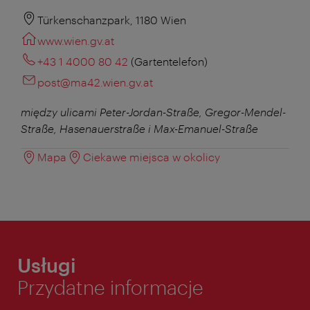
Türkenschanzpark, 1180 Wien
www.wien.gv.at
+43 1 4000 80 42
(Gartentelefon)
post@ma42.wien.gv.at
między ulicami Peter-Jordan-Straße, Gregor-Mendel-
Straße, Hasenauerstraße i Max-Emanuel-Straße
Mapa
Ciekawe miejsca w okolicy
Usługi
Przydatne informacje