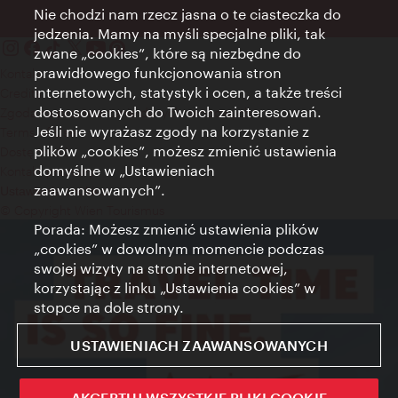
Nie chodzi nam rzecz jasna o te ciasteczka do
jedzenia. Mamy na myśli specjalne pliki, tak
zwane „cookies”, które są niezbędne do
prawidłowego funkcjonowania stron
Kontakt
internetowych, statystyk i ocen, a także treści
Credits
dostosowanych do Twoich zainteresowań.
Zgoda na przetwarzanie danych osobowych
Jeśli nie wyrażasz zgody na korzystanie z
Terms of Use
plików „cookies”, możesz zmienić ustawienia
Dostępność
domyślne w „Ustawieniach
Kontakt prasowy
zaawansowanych”.
Ustawienia cookies
© Copyright Wien Tourismus
Porada: Możesz zmienić ustawienia plików
„cookies” w dowolnym momencie podczas
swojej wizyty na stronie internetowej,
korzystając z linku „Ustawienia cookies” w
stopce na dole strony.
USTAWIENIACH ZAAWANSOWANYCH
AKCEPTUJ WSZYSTKIE PLIKI COOKIE