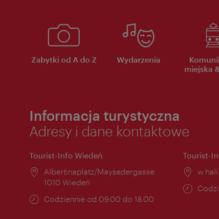
Zabytki od A do Z
Wydarzenia
Komuni
miejska &
Informacja turystyczna
Adresy i dane kontaktowe
Tourist-Info Wiedeń
Tourist-I
Miejsce:
Albertinaplatz/Maysedergasse
Miejs
w hal
1010 Wiedeń
Godzi
Codzi
Godziny
Codziennie od 09.00 do 18.00
otwar
otwarcia: