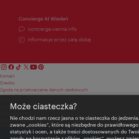
Concierge AI Wiedeń
concierge.vienna.info
Informacje przez całą dobę
Kontakt
Credits
Zgoda na przetwarzanie danych osobowych
Terms of Use
Dostępność
Może ciasteczka?
Kontakt prasowy
Ustawienia cookies
Nie chodzi nam rzecz jasna o te ciasteczka do jedzenia.
© Copyright Wien Tourismus
zwane „cookies”, które są niezbędne do prawidłowego
statystyk i ocen, a także treści dostosowanych do Twoi
zgody na korzystanie z plików „cookies”, możesz zmie