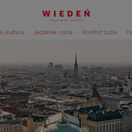
 i kultura
Jedzenie i picie
Komfort życia
H
Pokaż na mapie wyniki wyszu