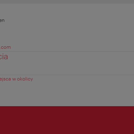
en
n.com
cia
jsca w okolicy