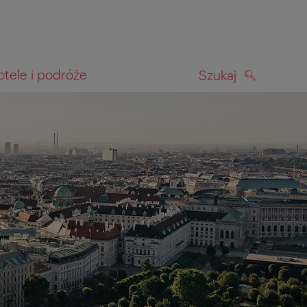
otele i podróże
Szukaj
SZUKAJ
kiwania