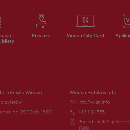
kacja
Przyjazd
Vienna City Card
Aplikac
 bilety
nfo Lotnisko Wiedeń
Wiedeń Hotele & Info
ce:
i przylotów
E-
info@wien.info
mail:
ny
ennie od 09.00 do 18.00
Telefon:
+43-1-24 555
cia:
Godziny
Poniedziałek-Piątek godz
otwarcia:
17.00