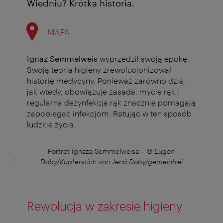
Wiedniu? Krótka historia.
MAPA
Ignaz Semmelweis
wyprzedził swoją epokę.
Swoją teorią higieny zrewolucjonizował
historię medycyny. Ponieważ zarówno dziś,
jak wtedy, obowiązuje zasada: mycie rąk i
regularna dezynfekcja rąk znacznie pomagają
zapobiegać infekcjom. Ratując w ten sposób
ludzkie życia.
en
Portret Ignaza Semmelweisa
–
© Eugen
Po
nfrei
Doby/Kupferstich von Jenő Doby/gemeinfrei
Doby
Rewolucja w zakresie higieny