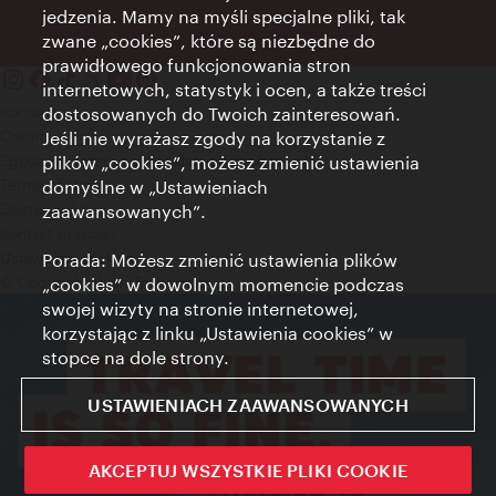
jedzenia. Mamy na myśli specjalne pliki, tak
zwane „cookies”, które są niezbędne do
prawidłowego funkcjonowania stron
internetowych, statystyk i ocen, a także treści
Kontakt
dostosowanych do Twoich zainteresowań.
Credits
Jeśli nie wyrażasz zgody na korzystanie z
Zgoda na przetwarzanie danych osobowych
plików „cookies”, możesz zmienić ustawienia
Terms of Use
domyślne w „Ustawieniach
Dostępność
zaawansowanych”.
Kontakt prasowy
Porada: Możesz zmienić ustawienia plików
Ustawienia cookies
© Copyright Wien Tourismus
„cookies” w dowolnym momencie podczas
swojej wizyty na stronie internetowej,
korzystając z linku „Ustawienia cookies” w
stopce na dole strony.
USTAWIENIACH ZAAWANSOWANYCH
AKCEPTUJ WSZYSTKIE PLIKI COOKIE