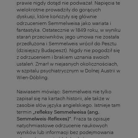
prawie nigdy dotąd nie podważał. Napięcia te
wielokrotnie prowadziły do gorących
dyskusji, które kończyły się głównie
odrzuceniem Semmelweisa jako wariata i
fantastyka. Ostatecznie w 1849 roku, w wyniku
starań przeciwników, jego umowa nie została
przedłużona i Semmelweis wrócił do Pesztu
(dzisiejszy Budapeszt). Nigdy nie pogodził się
z odrzuceniem i brakiem uznania swoich
ustaleń. Zmarł w niejasnych okolicznościach,
w szpitalu psychiatrycznym w Dolnej Austrii w
Wien-Döbling.
Nawiasem mówiąc: Semmelweis nie tylko
zapisał się na kartach historii, ale także w
zasobie słów języka angielskiego. Istnieje tam
termin
„refleksy Semmelweisa (ang.
Semmelweis-Reflexes)”
. Fraza ta opisuje
natychmiastowe odrzucenie naukowych
wyników lub informacji bez podejmowania