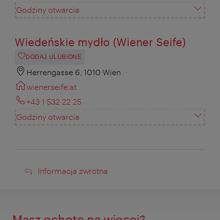
Godziny otwarcia
Wiedeńskie mydło (Wiener Seife)
DODAJ ULUBIONE
Herrengasse 6, 1010 Wien
wienerseife.at
+43 1 532 22 25
Godziny otwarcia
Informacja
Informacja zwrotna
zwrotna
Masz ochotę na więcej?