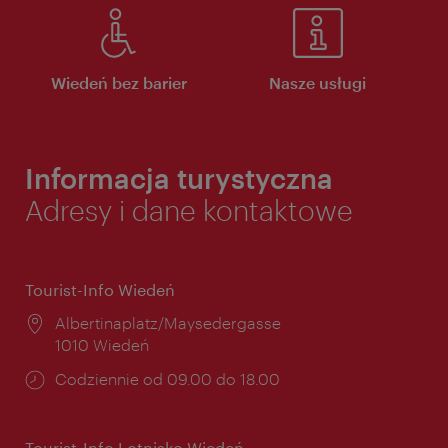
Wiedeń bez barier
Nasze usługi
Informacja turystyczna
Adresy i dane kontaktowe
Tourist-Info Wiedeń
Miejsce:
Albertinaplatz/Maysedergasse
1010 Wiedeń
Godziny
Codziennie od 09.00 do 18.00
otwarcia:
Tourist-Info Lotnisko Wiedeń