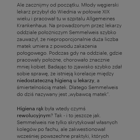
Ale zacznijmy od początku. Młody węgierski
lekarz przybył do Wiednia w połowie XIX
wieku i pracował tu w szpitalu Allgemeines
Krankenhaus. Na prowadzonym przez lekarzy
oddziale położniczym Semmelweis szybko
zauważył, że nieproporcjonalnie duża liczba
matek umiera z powodu zakażenia
połogowego. Podczas gdy na oddziale, gdzie
pracowały położne, chorowało znacznie
mniej kobiet. Badając to zjawisko szybko zdał
sobie sprawę, że istnieją korelacje między
niedostateczną higieną u lekarzy
, a
śmiertelnością matek. Dlatego Semmelweis
do dziś nazywany jest „wybawcą matek”.
Higiena rąk
była wtedy czymś
rewolucyjnym
? Tak - i to jeszcze jak.
Semmelweis nie tylko skrytykował własnych
kolegów po fachu, ale zakwestionował
wcześniej powszechne praktyki, których