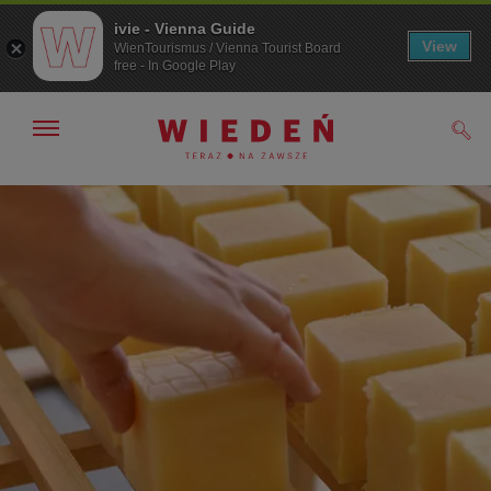
ivie - Vienna Guide
View
WienTourismus / Vienna Tourist Board
free - In Google Play
Pokaż/ukryj
Szuk
nawigację
Przejdź
Przejdź
do
do
nawigacji
treści