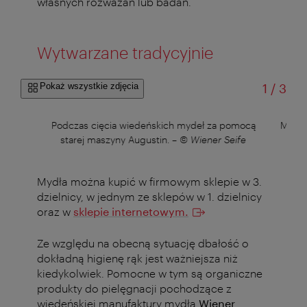
własnych rozważań lub badań.
Wytwarzane tradycyjnie
od
Pokaż wszystkie zdjęcia
1
/
3
ife
Podczas cięcia wiedeńskich mydeł za pomocą
Mydła 
starej maszyny Augustin.
–
© Wiener Seife
Mydła można kupić w firmowym sklepie w 3.
dzielnicy, w jednym ze sklepów w 1. dzielnicy
oraz w
sklepie internetowym.
Ze względu na obecną sytuację dbałość o
dokładną higienę rąk jest ważniejsza niż
kiedykolwiek. Pomocne w tym są organiczne
produkty do pielęgnacji pochodzące z
wiedeńskiej manufaktury mydła
Wiener