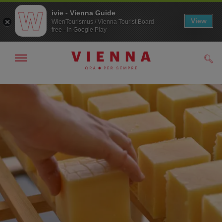
ivie - Vienna Guide
View
WienTourismus / Vienna Tourist Board
free - In Google Play
Mostra/nascondi
Cerc
navigazione
Alla
Al
navigazione
contenuto