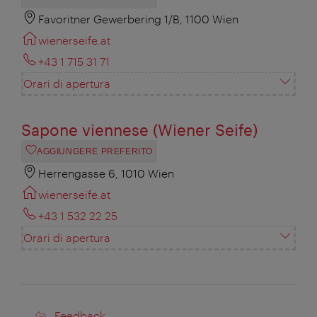
Favoritner Gewerbering 1/B, 1100 Wien
wienerseife.at
+43 1 715 31 71
Orari di apertura
Sapone viennese (Wiener Seife)
AGGIUNGERE PREFERITO
Herrengasse 6, 1010 Wien
wienerseife.at
+43 1 532 22 25
Orari di apertura
Feedback
Feedback