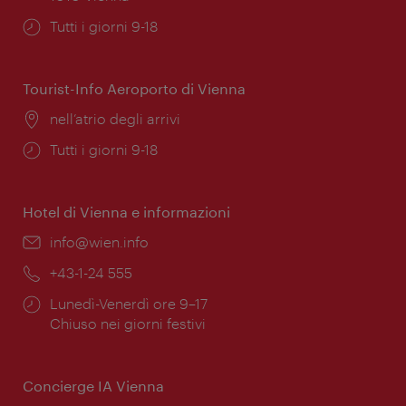
Orari
Tutti i giorni 9-18
di
apertura:
Tourist-Info Aeroporto di Vienna
Posizione:
nell’atrio degli arrivi
Orari
Tutti i giorni 9-18
di
apertura:
Hotel di Vienna e informazioni
Email:
info@wien.info
Telefono:
+43-1-24 555
Orari
Lunedì-Venerdì ore 9–17
di
Chiuso nei giorni festivi
apertura:
Concierge IA Vienna