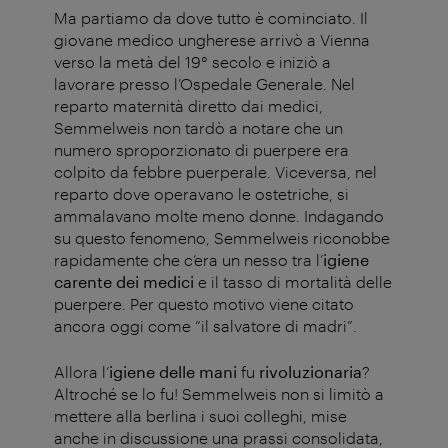
Ma partiamo da dove tutto è cominciato. Il
giovane medico ungherese arrivò a Vienna
verso la metà del 19° secolo e iniziò a
lavorare presso l’Ospedale Generale. Nel
reparto maternità diretto dai medici,
Semmelweis non tardò a notare che un
numero sproporzionato di puerpere era
colpito da febbre puerperale. Viceversa, nel
reparto dove operavano le ostetriche, si
ammalavano molte meno donne. Indagando
su questo fenomeno, Semmelweis riconobbe
rapidamente che c’era un nesso tra l’
igiene
carente dei medici
e il tasso di mortalità delle
puerpere. Per questo motivo viene citato
ancora oggi come “il salvatore di madri”.
Allora l’
igiene delle mani
fu
rivoluzionaria
?
Altroché se lo fu! Semmelweis non si limitò a
mettere alla berlina i suoi colleghi, mise
anche in discussione una prassi consolidata,