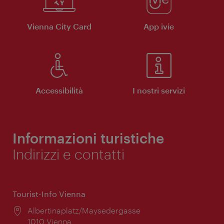
Vienna City Card
App ivie
Accessibilità
I nostri servizi
Informazioni turistiche
Indirizzi e contatti
Tourist-Info Vienna
Posizione:
Albertinaplatz/Maysedergasse
1010 Vienna