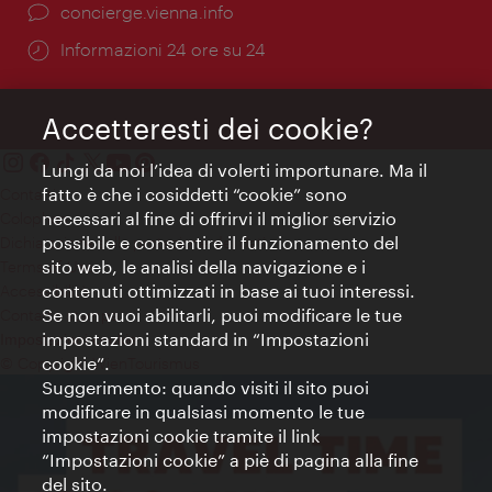
Ort:
concierge.vienna.info
Öffnungszeiten:
Informazioni 24 ore su 24
Accetteresti dei cookie?
Lungi da noi l’idea di volerti importunare. Ma il
fatto è che i cosiddetti “cookie” sono
Contatti
necessari al fine di offrirvi il miglior servizio
Colophon
possibile e consentire il funzionamento del
Dichiarazione sulla protezione dei dati
sito web, le analisi della navigazione e i
Terms of Use
contenuti ottimizzati in base ai tuoi interessi.
Accessibilità
Se non vuoi abilitarli, puoi modificare le tue
Contatto stampa
impostazioni standard in “Impostazioni
Impostazioni cookie
cookie”.
© Copyright WienTourismus
Suggerimento: quando visiti il sito puoi
modificare in qualsiasi momento le tue
impostazioni cookie tramite il link
“Impostazioni cookie” a piè di pagina alla fine
del sito.