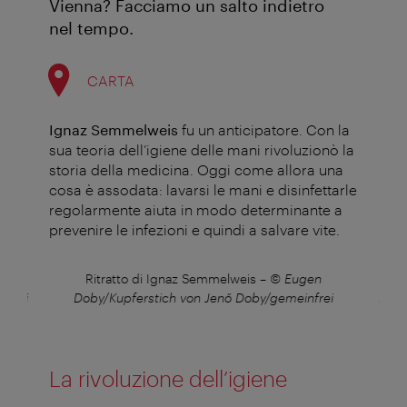
Vienna? Facciamo un salto indietro
nel tempo.
CARTA
Ignaz Semmelweis
fu un anticipatore. Con la
sua teoria dell’igiene delle mani rivoluzionò la
storia della medicina. Oggi come allora una
cosa è assodata: lavarsi le mani e disinfettarle
regolarmente aiuta in modo determinante a
prevenire le infezioni e quindi a salvare vite.
gen
Ritratto di Ignaz Semmelweis
–
© Eugen
Ri
nfrei
Doby/Kupferstich von Jenő Doby/gemeinfrei
Doby
La rivoluzione dell’igiene