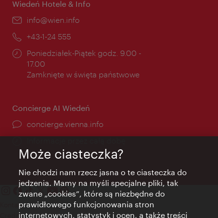
Wiedeń Hotele & Info
E-
info@wien.info
mail:
Telefon:
+43-1-24 555
Godziny
Poniedziałek-Piątek godz. 9.00 -
otwarcia:
17.00
Zamknięte w święta państwowe
Concierge AI Wiedeń
concierge.vienna.info
Informacje przez całą dobę
Może ciasteczka?
Nie chodzi nam rzecz jasna o te ciasteczka do
jedzenia. Mamy na myśli specjalne pliki, tak
zwane „cookies”, które są niezbędne do
prawidłowego funkcjonowania stron
Kontakt
internetowych, statystyk i ocen, a także treści
Credits