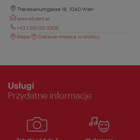
Theresianumgasse 18, 1040 Wien
www.akzent.at
+43 1 501 65-3306
Mapa
Ciekawe miejsca w okolicy
Usługi
Przydatne informacje
Zabytki od A do Z
Wydarzenia