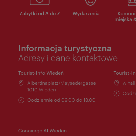
Zabytki od A do Z
Wydarzenia
Komuni
miejska &
Informacja turystyczna
Adresy i dane kontaktowe
Tourist-Info Wiedeń
Tourist-I
Miejsce:
Albertinaplatz/Maysedergasse
Miejs
w hal
1010 Wiedeń
Godzi
Codzi
Godziny
Codziennie od 09.00 do 18.00
otwar
otwarcia:
Concierge AI Wiedeń