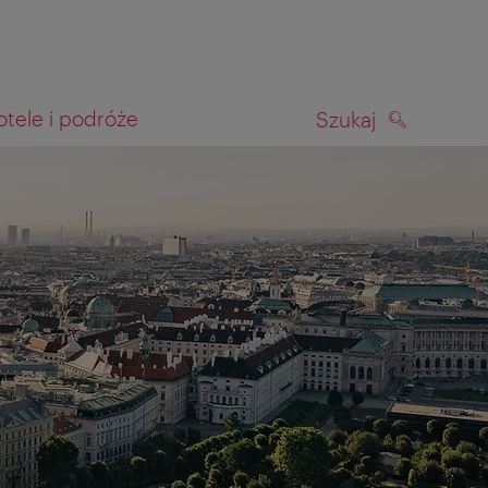
otele i podróże
Szukaj
SZUKAJ
kiwania