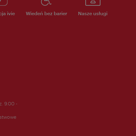
ja ivie
Wiedeń bez barier
Nasze usługi
. 9.00 -
ństwowe