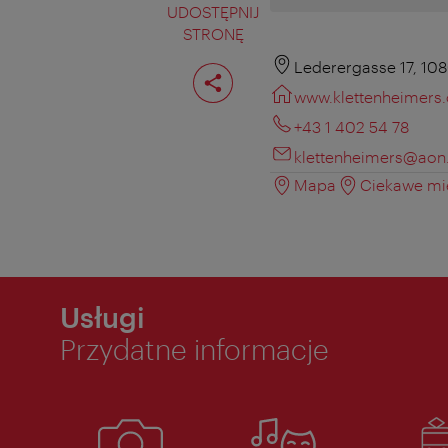
UDOSTĘPNIJ
STRONĘ
Podziel
Lederergasse 17, 10
stronę
www.klettenheimers
+43 1 402 54 78
klettenheimers@aon.
Mapa
Ciekawe mie
Usługi
Przydatne informacje