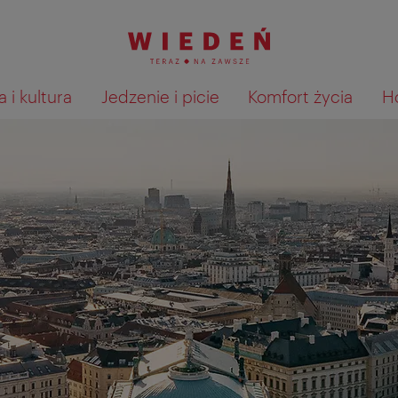
 i kultura
Jedzenie i picie
Komfort życia
H
Pokaż na mapie wyniki wyszu