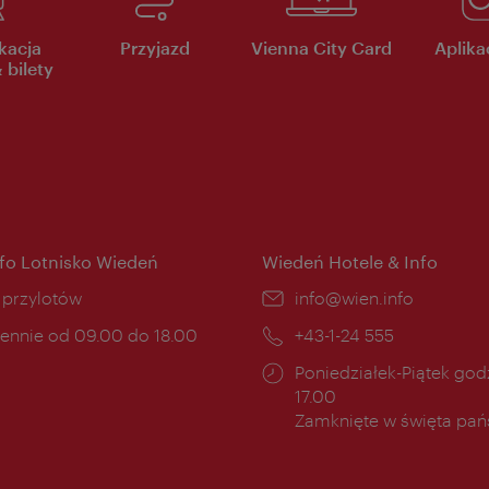
kacja
Przyjazd
Vienna City Card
Aplikac
 bilety
nfo Lotnisko Wiedeń
Wiedeń Hotele & Info
ce:
i przylotów
E-
info@wien.info
mail:
ny
ennie od 09.00 do 18.00
Telefon:
+43-1-24 555
cia:
Godziny
Poniedziałek-Piątek godz
otwarcia:
17.00
Zamknięte w święta pa