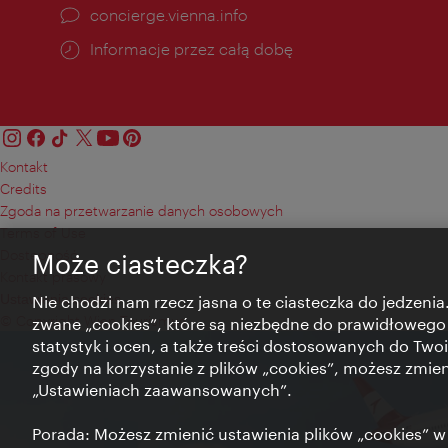
concierge.vienna.info
Informacje przez całą dobę
Kontakt
Credits
Zgoda na przetwarzanie danych osobowych
Terms of Use
Dostępność
Może ciasteczka?
Kontakt prasowy
Ustawienia cookies
Nie chodzi nam rzecz jasna o te ciasteczka do jedzenia.
© Copyright Wien Tourismus
zwane „cookies”, które są niezbędne do prawidłowego
statystyk i ocen, a także treści dostosowanych do Twoi
zgody na korzystanie z plików „cookies”, możesz zmie
„Ustawieniach zaawansowanych”.
Porada: Możesz zmienić ustawienia plików „cookies”