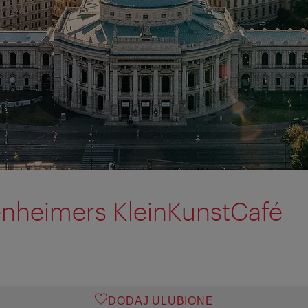
tenheimers KleinKunstCafé
DODAJ ULUBIONE