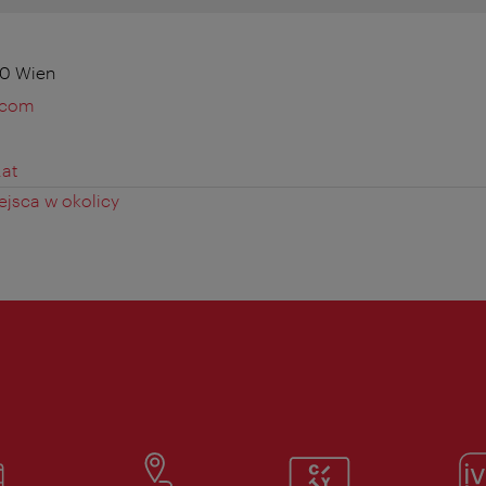
80 Wien
.com
at
jsca w okolicy