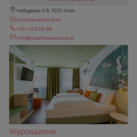
Halbgasse 3-5, 1070 Wien
hoteltheweekend.at
+43 1 523 69 89
info@hoteltheweekend.at
Wyposażenie