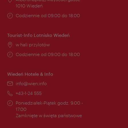
1010 Wiedeń
Godziny
Codziennie od 09.00 do 18.00
otwarcia:
Tourist-Info Lotnisko Wiedeń
Miejsce:
w hali przylotów
Godziny
Codziennie od 09.00 do 18.00
otwarcia:
Wiedeń Hotele & Info
E-
info@wien.info
mail:
Telefon:
+43-1-24 555
Godziny
Poniedziałek-Piątek godz. 9.00 -
otwarcia:
17.00
Zamknięte w święta państwowe