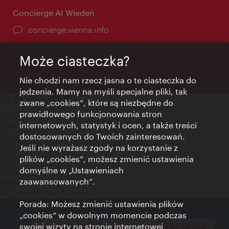
Concierge AI Wiedeń
concierge.vienna.info
Informacje przez całą dobę
Może ciasteczka?
Nie chodzi nam rzecz jasna o te ciasteczka do
jedzenia. Mamy na myśli specjalne pliki, tak
zwane „cookies”, które są niezbędne do
prawidłowego funkcjonowania stron
Kontakt
internetowych, statystyk i ocen, a także treści
Credits
dostosowanych do Twoich zainteresowań.
Zgoda na przetwarzanie danych osobowych
Jeśli nie wyrażasz zgody na korzystanie z
Terms of Use
plików „cookies”, możesz zmienić ustawienia
Dostępność
domyślne w „Ustawieniach
Kontakt prasowy
zaawansowanych”.
Ustawienia cookies
© Copyright Wien Tourismus
Porada: Możesz zmienić ustawienia plików
„cookies” w dowolnym momencie podczas
swojej wizyty na stronie internetowej,