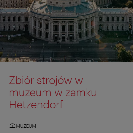
Zbiór strojów w
muzeum w zamku
Hetzendorf
MUZEUM