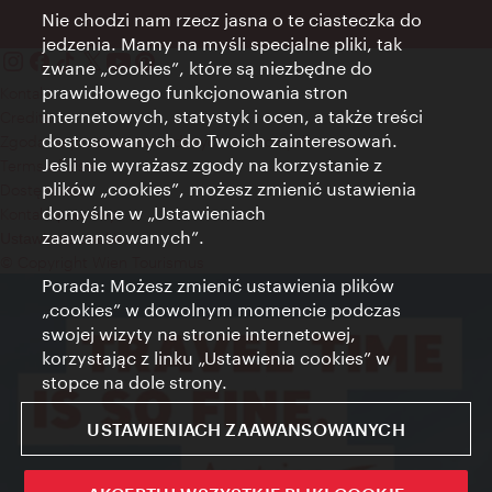
Nie chodzi nam rzecz jasna o te ciasteczka do
jedzenia. Mamy na myśli specjalne pliki, tak
zwane „cookies”, które są niezbędne do
prawidłowego funkcjonowania stron
Kontakt
internetowych, statystyk i ocen, a także treści
Credits
dostosowanych do Twoich zainteresowań.
Zgoda na przetwarzanie danych osobowych
Jeśli nie wyrażasz zgody na korzystanie z
Terms of Use
plików „cookies”, możesz zmienić ustawienia
Dostępność
domyślne w „Ustawieniach
Kontakt prasowy
zaawansowanych”.
Ustawienia cookies
© Copyright Wien Tourismus
Porada: Możesz zmienić ustawienia plików
„cookies” w dowolnym momencie podczas
swojej wizyty na stronie internetowej,
korzystając z linku „Ustawienia cookies” w
stopce na dole strony.
USTAWIENIACH ZAAWANSOWANYCH