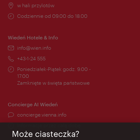
Miejsce:
w hali przylotów
Godziny
Codziennie od 09.00 do 18.00
otwarcia:
Wiedeń Hotele & Info
E-
info@wien.info
mail:
Telefon:
+43-1-24 555
Godziny
Poniedziałek-Piątek godz. 9.00 -
otwarcia:
17.00
Zamknięte w święta państwowe
Concierge AI Wiedeń
concierge.vienna.info
Informacje przez całą dobę
Może ciasteczka?