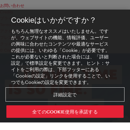
お問い合わせ
Credits
プライバシーポリシー
Cookieはいかがですか？
Terms of Use
もちろん無理なオススメはいたしません。です
アクセシビリティ
が、ウェブサイトの機能、情報評価、ユーザー
プレス連絡先
の興味に合わせたコンテンツや最適なサービス
クッキーの設定
の提供には、いわゆる「Cookie」が必要です。
© Copyright WienTourismus
これが必要ないと判断された場合には、「詳細
設定」で標準設定を変更できます。 ヒント：サ
イトをご利用の際は、下部フッターにある
「Cookieの設定」リンクを使用することで、い
つでもCookieの設定を変更できます。
詳細設定で
全てのCOOKIE使用を承諾する