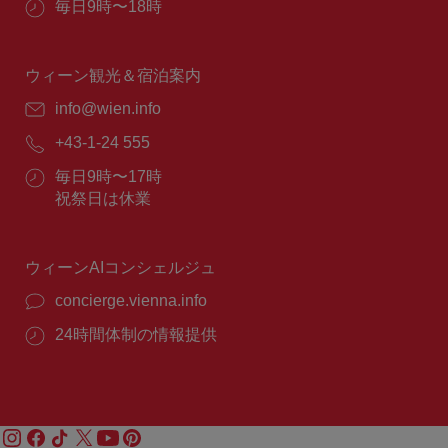
営
毎日9時〜18時
業
時
間：
ウィーン観光＆宿泊案内
E
info@wien.info
メ
電
+43-1-24 555
ー
話
ル：
営
毎日9時〜17時
番
業
祝祭日は休業
号：
時
間：
ウィーンAIコンシェルジュ
concierge.vienna.info
24時間体制の情報提供