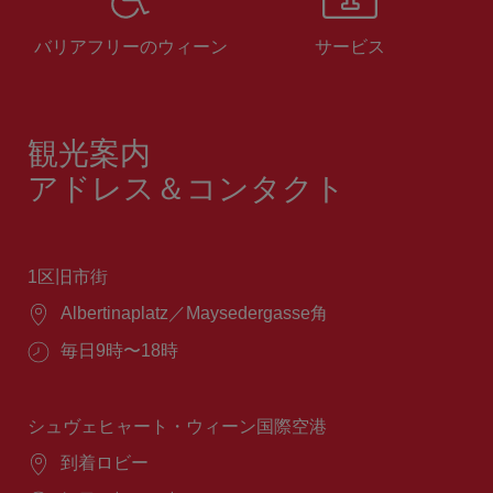
バリアフリーのウィーン
サービス
観光案内
アドレス＆コンタクト
1区旧市街
場
Albertinaplatz／Maysedergasse角
所：
営
毎日9時〜18時
業
時
間：
シュヴェヒャート・ウィーン国際空港
場
到着ロビー
所：