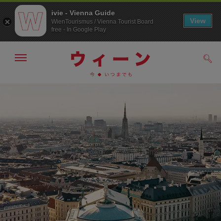
ivie - Vienna Guide
View
WienTourismus / Vienna Tourist Board
free - In Google Play
メ
検
ニ
索
ュ
メ
こ
す
ー
る
ニ
の
の
ュ
ペ
表
ー
ー
示・
非
へ
ジ
表
の
示
ト
ッ
プ
へ