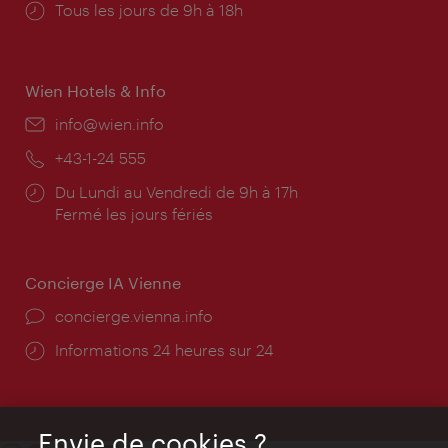
Horaires
Tous les jours de 9h à 18h
d'ouverture:
Wien Hotels & Info
E-
info@wien.info
mail:
Téléphone:
+43-1-24 555
Horaires
Du Lundi au Vendredi de 9h à 17h
d'ouverture:
Fermé les jours fériés
Concierge IA Vienne
Ort:
concierge.vienna.info
Öffnungszeiten:
Informations 24 heures sur 24
Envie de cookies ?