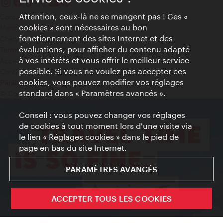
Attention, ceux-là ne se mangent pas ! Ces «
Contact
cookies » sont nécessaires au bon
Mentions obligatoires
fonctionnement des sites Internet et des
Charte sur le respect de la vie privée
évaluations, pour afficher du contenu adapté
Terms of Use
à vos intérêts et vous offrir le meilleur service
Accessibilité
possible. Si vous ne voulez pas accepter ces
Contact presse
cookies, vous pouvez modifier vos réglages
Paramètres de cookies
standard dans « Paramètres avancés ».
© Copyright WienTourismus
Conseil : vous pouvez changer vos réglages
de cookies à tout moment lors d'une visite via
le lien « Réglages cookies » dans le pied de
page en bas du site Internet.
PARAMÈTRES AVANCÉS
ACCEPTER TOUS LES COOKIES