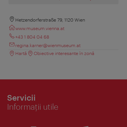
Hetzendorferstraße 79, 1120 Wien
www.museum.vienna.at
+43 1 804 04 68
regina.karner@wienmuseum.at
Hartă
Obiective interesante în zonă
Servicii
Informaţii utile