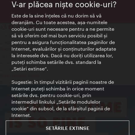
V-ar plăcea nişte cookie-uri?
Este de la sine înţeles că nu dorim să vă
deranjăm. Cu toate acestea, aşa-numitele
cookie-uri sunt necesare pentru a ne permite
să vă oferim cel mai bun serviciu posibil şi
Contact
pentru a asigura funcţionalitatea paginilor de
Credits
Internet, evaluărilor şi conţinuturilor adaptate
Declaraţie privind protecţia datelor
la interesele dvs. Dacă nu doriţi utilizarea lor,
Terms of Use
puteţi schimba setările dvs. standard la
Accesibilitate
„Setări extinse“.
Contact presa
Setări module cookie
Sugestie: în timpul vizitării paginii noastre de
© Copyright Wien Tourismus
Internet puteţi schimba în orice moment
setările dvs. pentru cookie-uri, prin
intermediul linkului „Setările modulelor
cookie“ din subsol, de la sfârşitul paginii de
Internet.
SETĂRILE EXTINSE