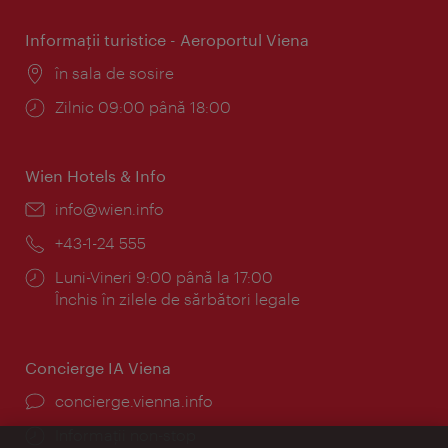
Informaţii turistice - Aeroportul Viena
Locul:
în sala de sosire
Program:
Zilnic 09:00 până 18:00
Wien Hotels & Info
E-
info@wien.info
mail:
Telefon:
+43-1-24 555
Program:
Luni-Vineri 9:00 până la 17:00
Închis în zilele de sărbători legale
Concierge IA Viena
concierge.vienna.info
Informații non-stop