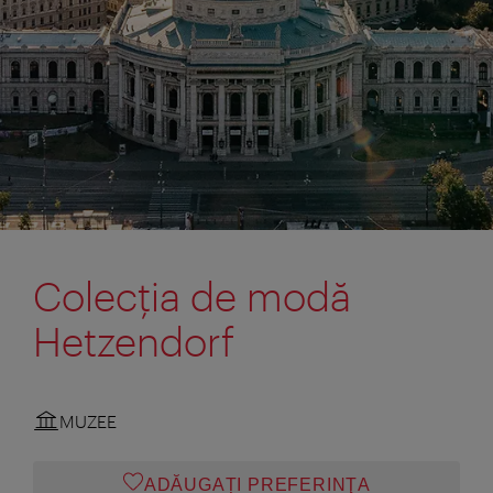
Colecţia de modă
Hetzendorf
MUZEE
ADĂUGAȚI PREFERINŢA