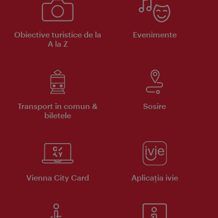
Obiective turistice de la
Evenimente
A la Z
Transport în comun &
Sosire
biletele
Vienna City Card
Aplicaţia ivie