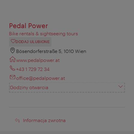
Pedal Power
Bike rentals & sightseeing tours
DODAJ ULUBIONE
Bösendorferstraße 5, 1010 Wien
www.pedalpower.at
+43 1 729 72 34
office@pedalpower.at
Godziny otwarcia
Informacja
Informacja zwrotna
zwrotna