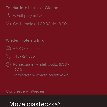
Tourist-Info Lotnisko Wiedeń
Miejsce:
w hali przylotów
Godziny
Codziennie od 09.00 do 18.00
otwarcia:
Wiedeń Hotele & Info
E-
info@wien.info
mail:
Telefon:
+43-1-24 555
Godziny
Poniedziałek-Piątek godz. 9.00 -
otwarcia:
17.00
Zamknięte w święta państwowe
Concierge AI Wiedeń
concierge.vienna.info
Może ciasteczka?