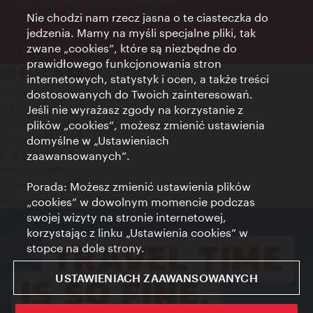
Informacje przez całą dobę
Nie chodzi nam rzecz jasna o te ciasteczka do
jedzenia. Mamy na myśli specjalne pliki, tak
zwane „cookies”, które są niezbędne do
prawidłowego funkcjonowania stron
internetowych, statystyk i ocen, a także treści
Kontakt
dostosowanych do Twoich zainteresowań.
Credits
Jeśli nie wyrażasz zgody na korzystanie z
Zgoda na przetwarzanie danych osobowych
plików „cookies”, możesz zmienić ustawienia
Terms of Use
domyślne w „Ustawieniach
Dostępność
zaawansowanych”.
Kontakt prasowy
Porada: Możesz zmienić ustawienia plików
Ustawienia cookies
© Copyright Wien Tourismus
„cookies” w dowolnym momencie podczas
swojej wizyty na stronie internetowej,
korzystając z linku „Ustawienia cookies” w
stopce na dole strony.
USTAWIENIACH ZAAWANSOWANYCH