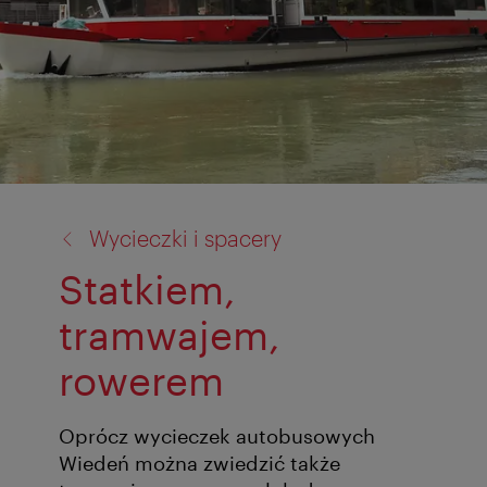
powrót
Wycieczki i spacery
do:
Statkiem,
tramwajem,
rowerem
Oprócz wycieczek autobusowych
Wiedeń można zwiedzić także