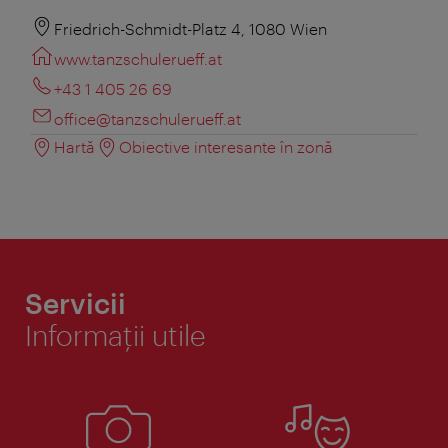
Friedrich-Schmidt-Platz 4, 1080 Wien
www.tanzschulerueff.at
+43 1 405 26 69
office@tanzschulerueff.at
Hartă
Obiective interesante în zonă
Servicii
Informaţii utile