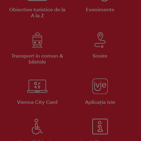
Obiective turistice de la
Evenimente
A la Z
Transport în comun &
Sosire
biletele
Vienna City Card
Aplicaţia ivie