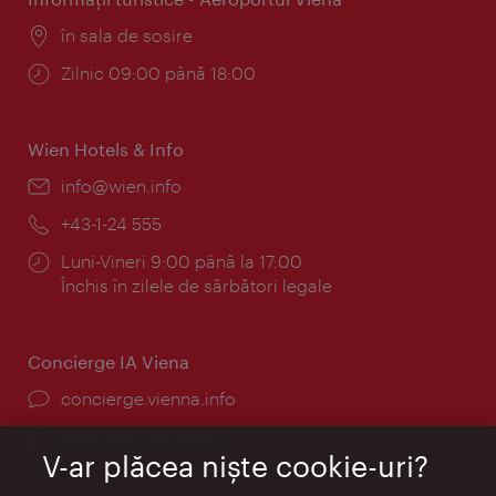
Locul:
în sala de sosire
Program:
Zilnic 09:00 până 18:00
Wien Hotels & Info
E-
info@wien.info
mail:
Telefon:
+43-1-24 555
Program:
Luni-Vineri 9:00 până la 17:00
Închis în zilele de sărbători legale
Concierge IA Viena
concierge.vienna.info
Informații non-stop
V-ar plăcea nişte cookie-uri?