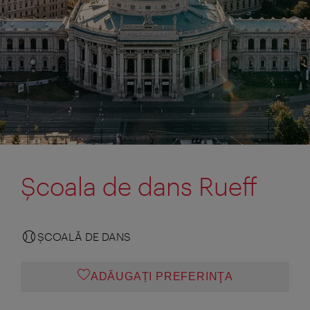
Şcoala de dans Rueff
ŞCOALĂ DE DANS
ADĂUGAȚI PREFERINŢA