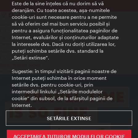
Este de la sine înţeles că nu dorim să vă
deranjăm. Cu toate acestea, aşa-numitele
cookie-uri sunt necesare pentru a ne permite
să vă oferim cel mai bun serviciu posibil şi
Contact
pentru a asigura funcţionalitatea paginilor de
Credits
Internet, evaluărilor şi conţinuturilor adaptate
Declaraţie privind protecţia datelor
la interesele dvs. Dacă nu doriţi utilizarea lor,
Terms of Use
puteţi schimba setările dvs. standard la
Accesibilitate
„Setări extinse“.
Contact presa
Setări module cookie
Sugestie: în timpul vizitării paginii noastre de
© Copyright Wien Tourismus
Internet puteţi schimba în orice moment
setările dvs. pentru cookie-uri, prin
intermediul linkului „Setările modulelor
cookie“ din subsol, de la sfârşitul paginii de
Internet.
SETĂRILE EXTINSE
ACCEPTAREA TUTUROR MODULELOR COOKIE