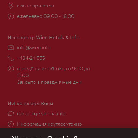
Расположение:
в зале прилетов
Часы
ежедневно 09:00 - 18:00
работы:
Инфоцентр Wien Hotels & Info
Эл.
info@wien.info
почта:
Телефон:
+43-1-24 555
Часы
понеде́льник-пя́тница с 9:00 до
работы:
17:00
Закрыто в праздничные дни
ИИ-консьерж Вены
concierge.vienna.info
Информация круглосуточно