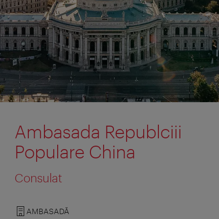
Ambasada Republciii
Populare China
Consulat
AMBASADĂ