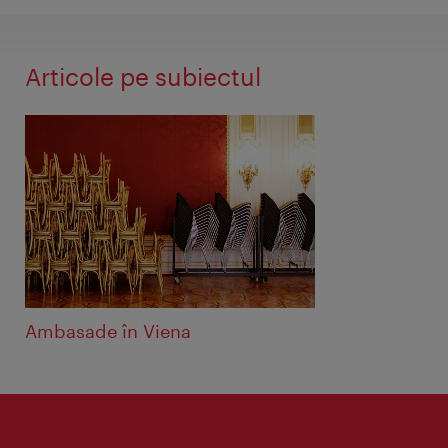
Articole pe subiectul
Ambasade în Viena