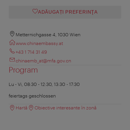
ADĂUGAȚI PREFERINŢA
Metternichgasse 4, 1030 Wien
www.chinaembassy.at
+43 1 714 31 49
chinaemb_at@mfa.gov.cn
Program
Lu - Vi, 08:30 - 12:30, 13:30 - 17:30
feiertags geschlossen
Hartă
Obiective interesante în zonă