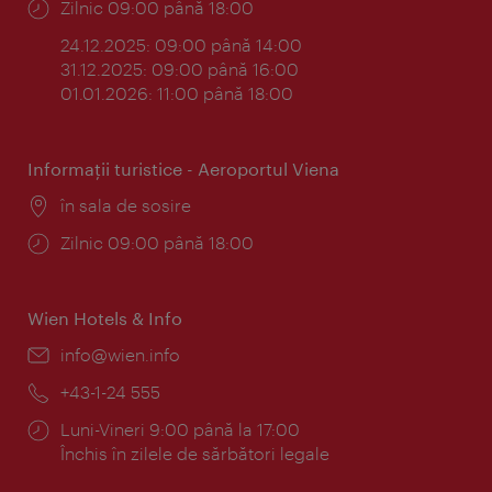
Program:
Zilnic 09:00 până 18:00
24.12.2025: 09:00 până 14:00
31.12.2025: 09:00 până 16:00
01.01.2026: 11:00 până 18:00
Informaţii turistice - Aeroportul Viena
Locul:
în sala de sosire
Program:
Zilnic 09:00 până 18:00
Wien Hotels & Info
E-
info@wien.info
mail:
Telefon:
+43-1-24 555
Program:
Luni-Vineri 9:00 până la 17:00
Închis în zilele de sărbători legale