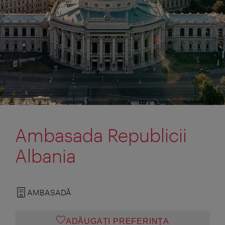
Ambasada Republicii
Albania
AMBASADĂ
ADĂUGAȚI PREFERINŢA