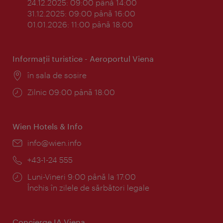
24.12.2025: 09:00 până 14:00
31.12.2025: 09:00 până 16:00
01.01.2026: 11:00 până 18:00
Informaţii turistice - Aeroportul Viena
Locul:
în sala de sosire
Program:
Zilnic 09:00 până 18:00
Wien Hotels & Info
E-
info@wien.info
mail:
Telefon:
+43-1-24 555
Program:
Luni-Vineri 9:00 până la 17:00
Închis în zilele de sărbători legale
Concierge IA Viena