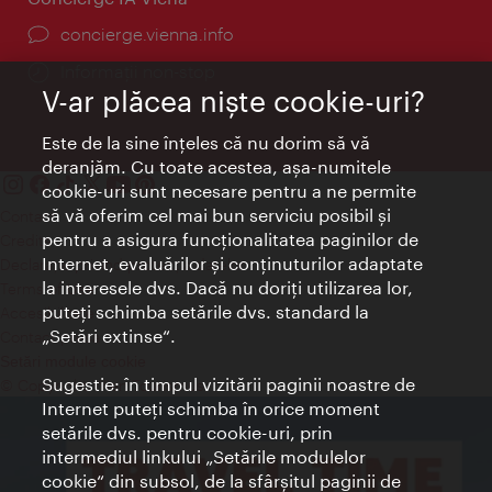
concierge.vienna.info
Informații non-stop
V-ar plăcea nişte cookie-uri?
Este de la sine înţeles că nu dorim să vă
deranjăm. Cu toate acestea, aşa-numitele
cookie-uri sunt necesare pentru a ne permite
să vă oferim cel mai bun serviciu posibil şi
Contact
pentru a asigura funcţionalitatea paginilor de
Credits
Internet, evaluărilor şi conţinuturilor adaptate
Declaraţie privind protecţia datelor
la interesele dvs. Dacă nu doriţi utilizarea lor,
Terms of Use
puteţi schimba setările dvs. standard la
Accesibilitate
„Setări extinse“.
Contact presa
Setări module cookie
Sugestie: în timpul vizitării paginii noastre de
© Copyright Wien Tourismus
Internet puteţi schimba în orice moment
setările dvs. pentru cookie-uri, prin
intermediul linkului „Setările modulelor
cookie“ din subsol, de la sfârşitul paginii de