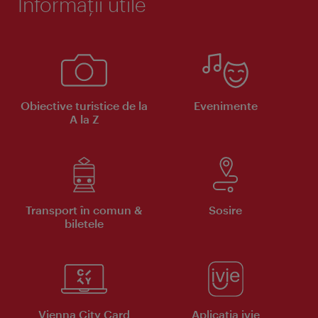
Informaţii utile
Obiective turistice de la
Evenimente
A la Z
Transport în comun &
Sosire
biletele
Vienna City Card
Aplicaţia ivie