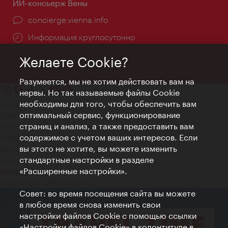
ИИ-консьерж Вены
concierge.vienna.info
Информация круглосуточно
Желаете Cookie?
Разумеется, мы не хотим действовать вам на
нервы. Но так называемые файлы Cookie
необходимы для того, чтобы обеспечить вам
Контакт
оптимальный сервис, функционирование
Credits
страниц и анализ, а также предоставить вам
Положение о конфиденциальности
содержимое с учетом ваших интересов. Если
Terms of Use
вы этого не хотите, вы можете изменить
Доступность
стандартные настройки в разделе
Контакты для прессы
«Расширенные настройки».
Настройки файлов Cookie
© Copyright WienTourismus
Совет: во время посещения сайта вы можете
в любое время снова изменить свои
настройки файлов Cookie с помощью ссылки
«Настройки файлов Cookie» в колонтитуле в