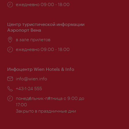
Часы
ежедневно 09:00 - 18:00
работы:
Центр туристической информации
Аэропорт Вена
Расположение:
в зале прилетов
Часы
ежедневно 09:00 - 18:00
работы:
Инфоцентр Wien Hotels & Info
Эл.
info@wien.info
почта:
Телефон:
+43-1-24 555
Часы
понеде́льник-пя́тница с 9:00 до
работы:
17:00
Закрыто в праздничные дни