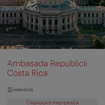
Ambasada Republicii
Costa Rica
AMBASADĂ
ADĂUGAȚI PREFERINŢA