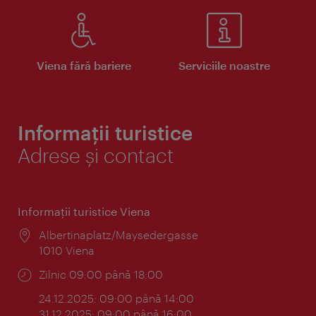
Viena fără bariere
Serviciile noastre
Informații turistice
Adrese și contact
Informaţii turistice Viena
Locul:
Albertinaplatz/Maysedergasse
1010 Viena
Program:
Zilnic 09:00 până 18:00
24.12.2025: 09:00 până 14:00
31.12.2025: 09:00 până 16:00