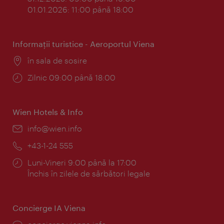
01.01.2026: 11:00 până 18:00
Informaţii turistice - Aeroportul Viena
Locul:
în sala de sosire
Program:
Zilnic 09:00 până 18:00
Wien Hotels & Info
E-
info@wien.info
mail:
Telefon:
+43-1-24 555
Program:
Luni-Vineri 9:00 până la 17:00
Închis în zilele de sărbători legale
Concierge IA Viena