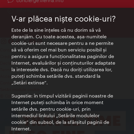
concierge.vienna.info
Informații non-stop
V-ar plăcea nişte cookie-uri?
Este de la sine înţeles că nu dorim să vă
deranjăm. Cu toate acestea, aşa-numitele
cookie-uri sunt necesare pentru a ne permite
să vă oferim cel mai bun serviciu posibil şi
Contact
pentru a asigura funcţionalitatea paginilor de
Credits
Internet, evaluărilor şi conţinuturilor adaptate
Declaraţie privind protecţia datelor
la interesele dvs. Dacă nu doriţi utilizarea lor,
Terms of Use
puteţi schimba setările dvs. standard la
Accesibilitate
„Setări extinse“.
Contact presa
Setări module cookie
Sugestie: în timpul vizitării paginii noastre de
© Copyright Wien Tourismus
Internet puteţi schimba în orice moment
setările dvs. pentru cookie-uri, prin
intermediul linkului „Setările modulelor
cookie“ din subsol, de la sfârşitul paginii de
Internet.