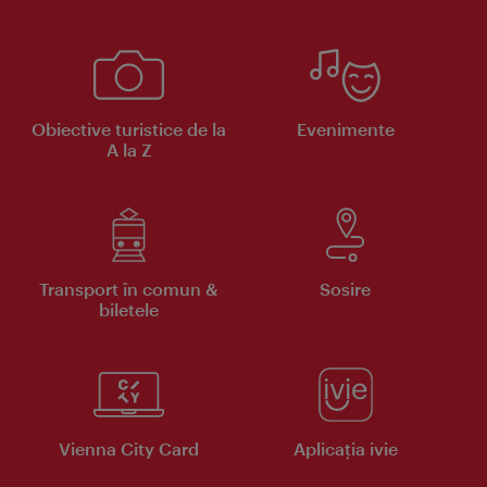
Obiective turistice de la
Evenimente
A la Z
Transport în comun &
Sosire
biletele
Vienna City Card
Aplicaţia ivie