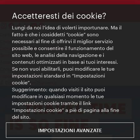
Accetteresti dei cookie?
Lungi da noi l’idea di volerti importunare. Ma il
fatto è che i cosiddetti “cookie” sono
Contatti
necessari al fine di offrirvi il miglior servizio
Colophon
possibile e consentire il funzionamento del
Dichiarazione sulla protezione dei dati
sito web, le analisi della navigazione e i
Terms of Use
contenuti ottimizzati in base ai tuoi interessi.
Accessibilità
Se non vuoi abilitarli, puoi modificare le tue
Contatto stampa
impostazioni standard in “Impostazioni
Impostazioni cookie
cookie”.
© Copyright WienTourismus
Suggerimento: quando visiti il sito puoi
modificare in qualsiasi momento le tue
impostazioni cookie tramite il link
“Impostazioni cookie” a piè di pagina alla fine
del sito.
IMPOSTAZIONI AVANZATE