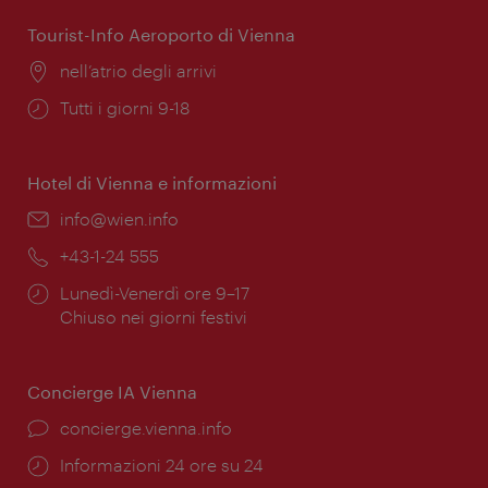
apertura:
Tourist-Info Aeroporto di Vienna
Posizione:
nell’atrio degli arrivi
Orari
Tutti i giorni 9-18
di
apertura:
Hotel di Vienna e informazioni
Email:
info@wien.info
Telefono:
+43-1-24 555
Orari
Lunedì-Venerdì ore 9–17
di
Chiuso nei giorni festivi
apertura:
Concierge IA Vienna
Ort:
concierge.vienna.info
Öffnungszeiten:
Informazioni 24 ore su 24