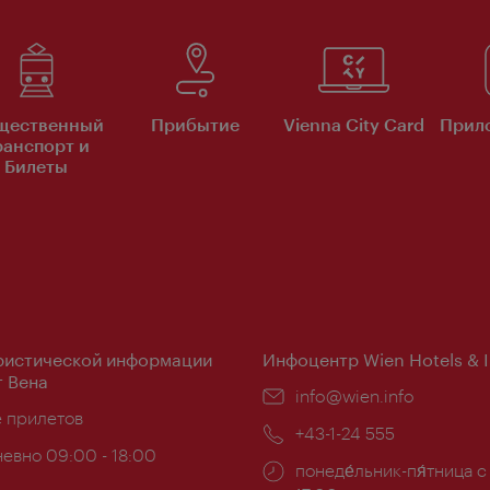
щественный
Прибытие
Vienna City Card
Прило
ранспорт и
Билеты
ристической информации
Инфоцентр Wien Hotels & 
 Вена
Эл.
info@wien.info
ложение:
е прилетов
почта:
Телефон:
+43-1-24 555
евно 09:00 - 18:00
Часы
понеде́льник-пя́тница с
ы: