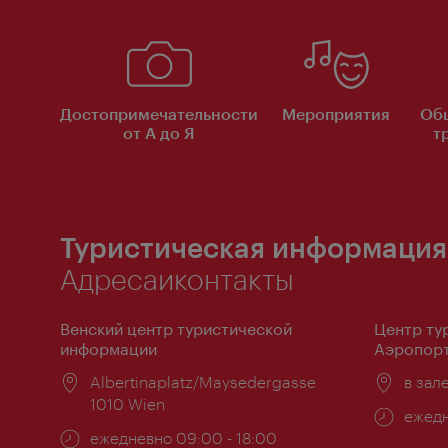
Достопримечательности
Мероприятия
Об
от А до Я
т
Туристическая информация
Адресаиконтакты
Венский центр туристической
Центр ту
информации
Аэропорт
Расположение:
Albertinaplatz/Maysedergasse
Распо
в зал
1010 Wien
Часы
ежедн
Часы
ежедневно 09:00 - 18:00
работ