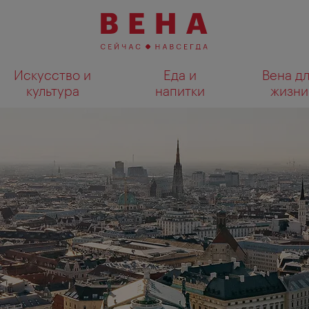
Искусство и
Еда и
Вена д
культура
напитки
жизни
Показать результаты поиска н