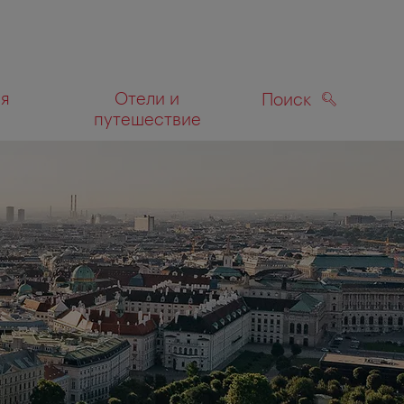
ля
Отели и
Поиск
путешествие
ПОИСК
а карте