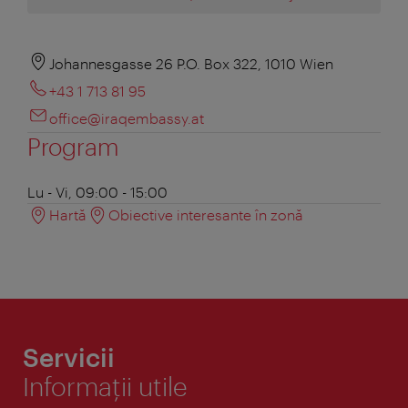
Johannesgasse 26 P.O. Box 322, 1010 Wien
+43 1 713 81 95
office@iraqembassy.at
Program
Lu - Vi, 09:00 - 15:00
Hartă
Obiective interesante în zonă
Servicii
Informaţii utile