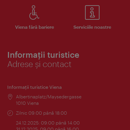
Viena fără bariere
Serviciile noastre
Informații turistice
Adrese și contact
Informaţii turistice Viena
Locul:
Albertinaplatz/Maysedergasse
1010 Viena
Program:
Zilnic 09:00 până 18:00
24.12.2025: 09:00 până 14:00
31.12.2025: 09:00 până 16:00