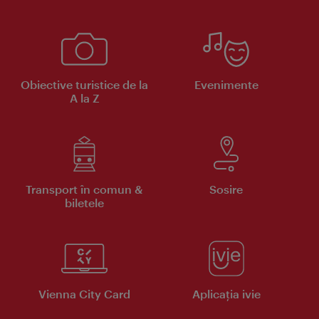
Obiective turistice de la
Evenimente
A la Z
Transport în comun &
Sosire
biletele
Vienna City Card
Aplicaţia ivie