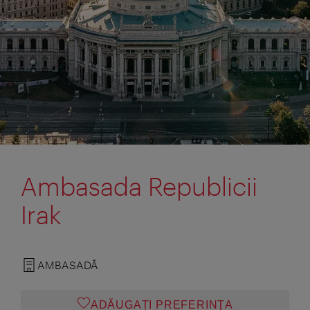
Ambasada Republicii
Irak
AMBASADĂ
ADĂUGAȚI PREFERINŢA