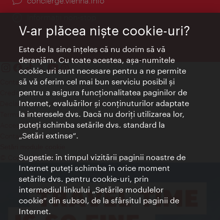
concierge.vienna.info
Informații non-stop
V-ar plăcea nişte cookie-uri?
Este de la sine înţeles că nu dorim să vă
deranjăm. Cu toate acestea, aşa-numitele
cookie-uri sunt necesare pentru a ne permite
să vă oferim cel mai bun serviciu posibil şi
Contact
pentru a asigura funcţionalitatea paginilor de
Credits
Internet, evaluărilor şi conţinuturilor adaptate
Declaraţie privind protecţia datelor
la interesele dvs. Dacă nu doriţi utilizarea lor,
Terms of Use
puteţi schimba setările dvs. standard la
Accesibilitate
„Setări extinse“.
Contact presa
Setări module cookie
Sugestie: în timpul vizitării paginii noastre de
© Copyright Wien Tourismus
Internet puteţi schimba în orice moment
setările dvs. pentru cookie-uri, prin
intermediul linkului „Setările modulelor
cookie“ din subsol, de la sfârşitul paginii de
Internet.