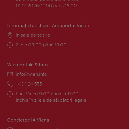
01.01.2026: 11:00 până 18:00
Informaţii turistice - Aeroportul Viena
Locul:
în sala de sosire
Program:
Zilnic 09:00 până 18:00
Wien Hotels & Info
E-
info@wien.info
mail:
Telefon:
+43-1-24 555
Program:
Luni-Vineri 9:00 până la 17:00
Închis în zilele de sărbători legale
Concierge IA Viena