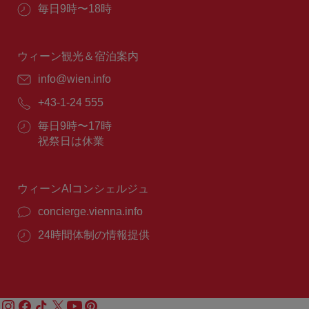
所：
営
毎日9時〜18時
業
時
間：
ウィーン観光＆宿泊案内
E
info@wien.info
メ
電
+43-1-24 555
ー
話
ル：
営
毎日9時〜17時
番
業
祝祭日は休業
号：
時
間：
ウィーンAIコンシェルジュ
concierge.vienna.info
24時間体制の情報提供