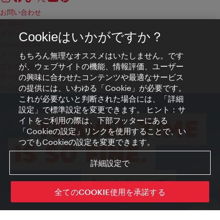
お問い合わせ
Credits
プライバシーポリシー
Cookieはいかがですか？
Terms of Use
もちろん無理なオススメはいたしません。です
アクセシビリティ
が、ウェブサイトの機能、情報評価、ユーザー
プレス連絡先
の興味に合わせたコンテンツや最適なサービス
クッキーの設定
の提供には、いわゆる「Cookie」が必要です。
© Copyright WienTourismus
これが必要ないと判断された場合には、「詳細
設定」で標準設定を変更できます。 ヒント：サ
イトをご利用の際は、下部フッターにある
「Cookieの設定」リンクを使用することで、い
つでもCookieの設定を変更できます。
詳細設定で
全てのCOOKIE使用を承諾する