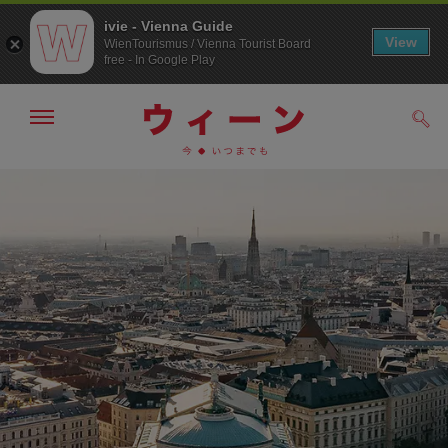
ivie - Vienna Guide
View
WienTourismus / Vienna Tourist Board
free - In Google Play
メ
検
ニ
索
ュ
メ
こ
す
ー
る
ニ
の
の
ュ
ペ
表
ー
ー
示・
非
へ
ジ
表
の
示
ト
ッ
プ
へ