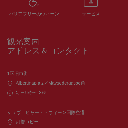
バリアフリーのウィーン
サービス
観光案内
アドレス＆コンタクト
1区旧市街
場
Albertinaplatz／Maysedergasse角
所：
営
毎日9時〜18時
業
時
間：
シュヴェヒャート・ウィーン国際空港
場
到着ロビー