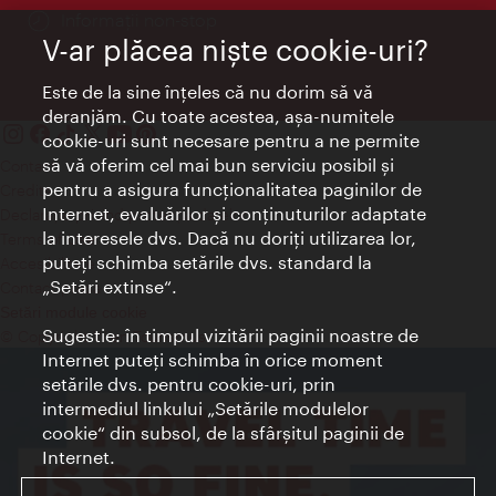
Informații non-stop
V-ar plăcea nişte cookie-uri?
Este de la sine înţeles că nu dorim să vă
deranjăm. Cu toate acestea, aşa-numitele
cookie-uri sunt necesare pentru a ne permite
să vă oferim cel mai bun serviciu posibil şi
Contact
pentru a asigura funcţionalitatea paginilor de
Credits
Internet, evaluărilor şi conţinuturilor adaptate
Declaraţie privind protecţia datelor
la interesele dvs. Dacă nu doriţi utilizarea lor,
Terms of Use
puteţi schimba setările dvs. standard la
Accesibilitate
„Setări extinse“.
Contact presa
Setări module cookie
Sugestie: în timpul vizitării paginii noastre de
© Copyright Wien Tourismus
Internet puteţi schimba în orice moment
setările dvs. pentru cookie-uri, prin
intermediul linkului „Setările modulelor
cookie“ din subsol, de la sfârşitul paginii de
Internet.