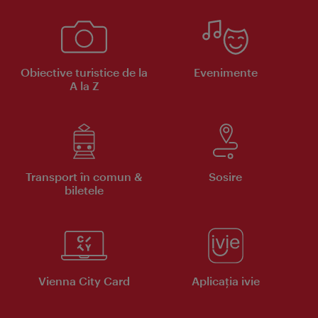
Obiective turistice de la
Evenimente
A la Z
Transport în comun &
Sosire
biletele
Vienna City Card
Aplicaţia ivie