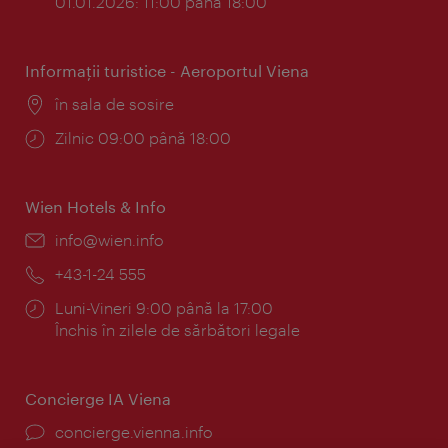
01.01.2026: 11:00 până 18:00
Informaţii turistice - Aeroportul Viena
Locul:
în sala de sosire
Program:
Zilnic 09:00 până 18:00
Wien Hotels & Info
E-
info@wien.info
mail:
Telefon:
+43-1-24 555
Program:
Luni-Vineri 9:00 până la 17:00
Închis în zilele de sărbători legale
Concierge IA Viena
concierge.vienna.info