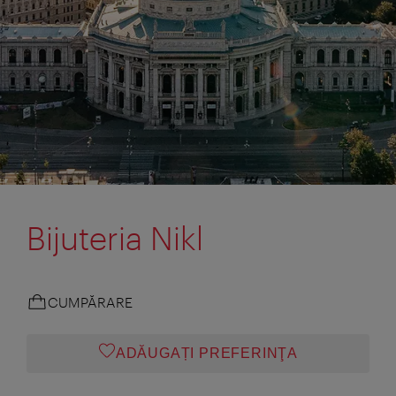
Bijuteria Nikl
CUMPĂRARE
ADĂUGAȚI PREFERINŢA