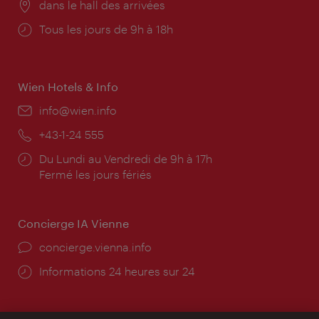
Lieu:
dans le hall des arrivées
Horaires
Tous les jours de 9h à 18h
d'ouverture:
Wien Hotels & Info
E-
info@wien.info
mail:
Téléphone:
+43-1-24 555
Horaires
Du Lundi au Vendredi de 9h à 17h
d'ouverture:
Fermé les jours fériés
Concierge IA Vienne
Ort:
concierge.vienna.info
Öffnungszeiten:
Informations 24 heures sur 24