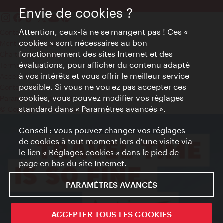
Envie de cookies ?
Attention, ceux-là ne se mangent pas ! Ces «
Contact
cookies » sont nécessaires au bon
Mentions obligatoires
fonctionnement des sites Internet et des
Charte sur le respect de la vie privée
évaluations, pour afficher du contenu adapté
Terms of Use
à vos intérêts et vous offrir le meilleur service
Accessibilité
possible. Si vous ne voulez pas accepter ces
Contact presse
cookies, vous pouvez modifier vos réglages
Paramètres de cookies
standard dans « Paramètres avancés ».
© Copyright WienTourismus
Conseil : vous pouvez changer vos réglages
de cookies à tout moment lors d'une visite via
le lien « Réglages cookies » dans le pied de
page en bas du site Internet.
PARAMÈTRES AVANCÉS
ACCEPTER TOUS LES COOKIES