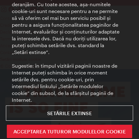
deranjăm. Cu toate acestea, aşa-numitele
cookie-uri sunt necesare pentru a ne permite
să vă oferim cel mai bun serviciu posibil şi
Contact
pentru a asigura funcţionalitatea paginilor de
Credits
Internet, evaluărilor şi conţinuturilor adaptate
Declaraţie privind protecţia datelor
la interesele dvs. Dacă nu doriţi utilizarea lor,
Terms of Use
puteţi schimba setările dvs. standard la
Accesibilitate
„Setări extinse“.
Contact presa
Setări module cookie
Sugestie: în timpul vizitării paginii noastre de
© Copyright Wien Tourismus
Internet puteţi schimba în orice moment
setările dvs. pentru cookie-uri, prin
intermediul linkului „Setările modulelor
cookie“ din subsol, de la sfârşitul paginii de
Internet.
SETĂRILE EXTINSE
ACCEPTAREA TUTUROR MODULELOR COOKIE