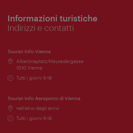
Informazioni turistiche
Indirizzi e contatti
Tourist-Info Vienna
Posizione:
Albertinaplatz/Maysedergasse
1010 Vienna
Orari
Tutti i giorni 9-18
di
apertura:
Tourist-Info Aeroporto di Vienna
Posizione:
nell’atrio degli arrivi
Orari
Tutti i giorni 9-18
di
apertura: