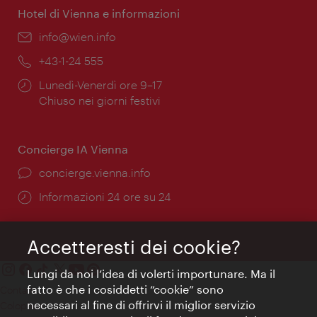
Hotel di Vienna e informazioni
Email:
info@wien.info
Telefono:
+43-1-24 555
Orari
Lunedì-Venerdì ore 9–17
di
Chiuso nei giorni festivi
apertura:
Concierge IA Vienna
Ort:
concierge.vienna.info
Öffnungszeiten:
Informazioni 24 ore su 24
Accetteresti dei cookie?
Lungi da noi l’idea di volerti importunare. Ma il
fatto è che i cosiddetti “cookie” sono
Contatti
necessari al fine di offrirvi il miglior servizio
Colophon