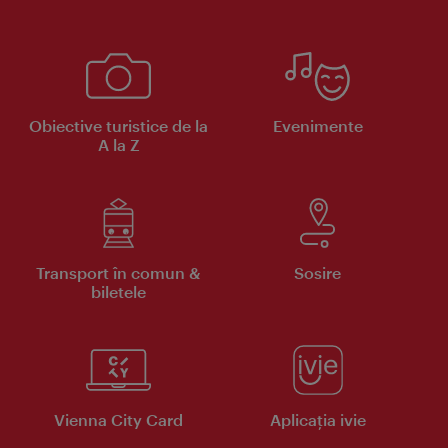
Obiective turistice de la
Evenimente
A la Z
Transport în comun &
Sosire
biletele
Vienna City Card
Aplicaţia ivie