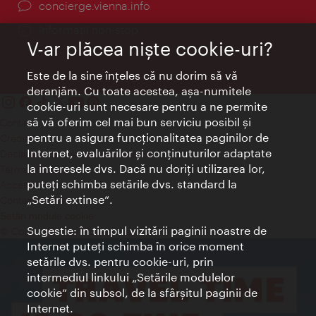
concierge.vienna.info
Informații non-stop
V-ar plăcea nişte cookie-uri?
Este de la sine înţeles că nu dorim să vă
deranjăm. Cu toate acestea, aşa-numitele
cookie-uri sunt necesare pentru a ne permite
să vă oferim cel mai bun serviciu posibil şi
Contact
pentru a asigura funcţionalitatea paginilor de
Credits
Internet, evaluărilor şi conţinuturilor adaptate
Declaraţie privind protecţia datelor
la interesele dvs. Dacă nu doriţi utilizarea lor,
Terms of Use
puteţi schimba setările dvs. standard la
Accesibilitate
„Setări extinse“.
Contact presa
Setări module cookie
Sugestie: în timpul vizitării paginii noastre de
© Copyright Wien Tourismus
Internet puteţi schimba în orice moment
setările dvs. pentru cookie-uri, prin
intermediul linkului „Setările modulelor
cookie“ din subsol, de la sfârşitul paginii de
Internet.