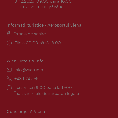
31.12.2025: 09:00 până 16:00
01.01.2026: 11:00 până 18:00
Informaţii turistice - Aeroportul Viena
Locul:
în sala de sosire
Program:
Zilnic 09:00 până 18:00
Wien Hotels & Info
E-
info@wien.info
mail:
Telefon:
+43-1-24 555
Program:
Luni-Vineri 9:00 până la 17:00
Închis în zilele de sărbători legale
Concierge IA Viena