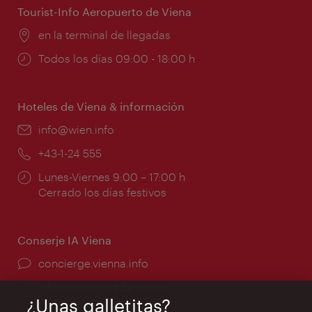
Tourist-Info Aeropuerto de Viena
Lugar:
en la terminal de llegadas
Horarios
Todos los días 09:00 - 18:00 h
de
apertura:
Hoteles de Viena & información
e-
info@wien.info
mail:
Teléfono:
+43-1-24 555
Horarios
Lunes-Viernes 9:00 – 17:00 h
de
Cerrado los días festivos
apertura:
Conserje IA Viena
concierge.vienna.info
Información las 24 horas
¿Unas galletitas?