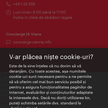
mail:
Telefon:
+43-1-24 555
Program:
Luni-Vineri 9:00 până la 17:00
Închis în zilele de sărbători legale
Concierge IA Viena
concierge.vienna.info
Informații non-stop
V-ar plăcea nişte cookie-uri?
Este de la sine înţeles că nu dorim să vă
deranjăm. Cu toate acestea, aşa-numitele
cookie-uri sunt necesare pentru a ne permite
să vă oferim cel mai bun serviciu posibil şi
Contact
pentru a asigura funcţionalitatea paginilor de
Credits
Internet, evaluărilor şi conţinuturilor adaptate
Declaraţie privind protecţia datelor
la interesele dvs. Dacă nu doriţi utilizarea lor,
Terms of Use
puteţi schimba setările dvs. standard la
Accesibilitate