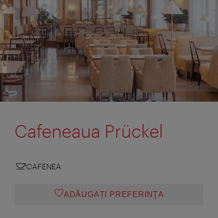
Cafeneaua Prückel
CAFENEA
ADĂUGAȚI PREFERINŢA