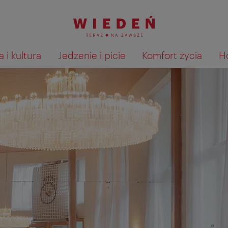
 i kultura
Jedzenie i picie
Komfort życia
H
Pokaż na mapie wyniki wyszu