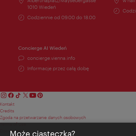
Miejsce:
Albertinaplatz/Maysedergasse
Miejs
w hal
1010 Wiedeń
Godzi
Codzi
Godziny
Codziennie od 09.00 do 18.00
otwar
otwarcia:
Concierge AI Wiedeń
concierge.vienna.info
Informacje przez całą dobę
Kontakt
Credits
Zgoda na przetwarzanie danych osobowych
Terms of Use
Dostępność
Może ciasteczka?