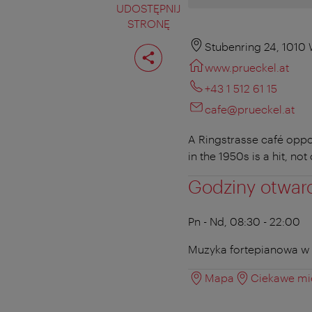
UDOSTĘPNIJ
STRONĘ
Podziel
Stubenring 24, 1010
stronę
www.prueckel.at
+43 1 512 61 15
cafe@prueckel.at
A Ringstrasse café oppo
in the 1950s is a hit, no
Godziny otwar
Pn - Nd, 08:30 - 22:00
Muzyka fortepianowa w pn.
Mapa
Ciekawe mie