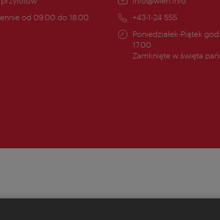
ce:
i przylotów
E-
info@wien.info
mail:
ny
ennie od 09.00 do 18.00
Telefon:
+43-1-24 555
cia:
Godziny
Poniedziałek-Piątek godz
otwarcia:
17.00
Zamknięte w święta pa