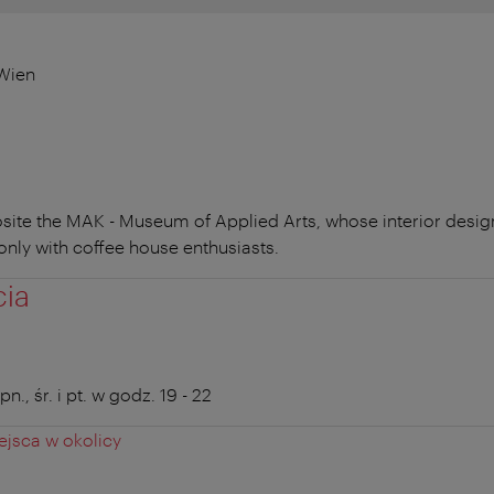
 Wien
site the MAK - Museum of Applied Arts, whose interior desi
t only with coffee house enthusiasts.
cia
, śr. i pt. w godz. 19 - 22
jsca w okolicy