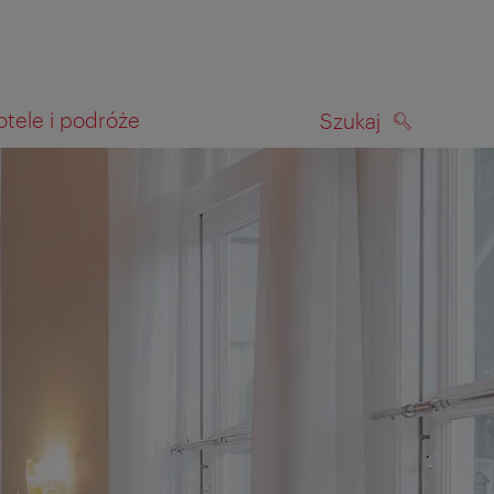
otele i podróże
Szukaj
SZUKAJ
kiwania