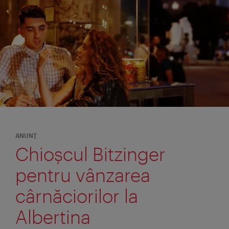
ANUNŢ
Chioşcul Bitzinger
pentru vânzarea
cârnăciorilor la
Albertina