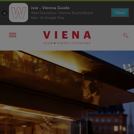
ivie - Vienna Guide
View
WienTourismus / Vienna Tourist Board
free - In Google Play
Arată/ascunde
Căut
navigarea
Către
Către
navigare
texte