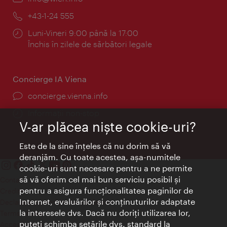
mail:
Telefon:
+43-1-24 555
Program:
Luni-Vineri 9:00 până la 17:00
Închis în zilele de sărbători legale
Concierge IA Viena
concierge.vienna.info
Informații non-stop
V-ar plăcea nişte cookie-uri?
Este de la sine înţeles că nu dorim să vă
deranjăm. Cu toate acestea, aşa-numitele
cookie-uri sunt necesare pentru a ne permite
să vă oferim cel mai bun serviciu posibil şi
Contact
pentru a asigura funcţionalitatea paginilor de
Credits
Internet, evaluărilor şi conţinuturilor adaptate
Declaraţie privind protecţia datelor
la interesele dvs. Dacă nu doriţi utilizarea lor,
Terms of Use
puteţi schimba setările dvs. standard la
Accesibilitate