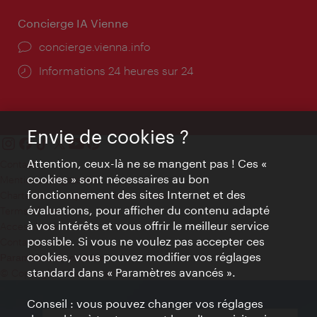
Concierge IA Vienne
Ort:
concierge.vienna.info
Öffnungszeiten:
Informations 24 heures sur 24
Envie de cookies ?
Attention, ceux-là ne se mangent pas ! Ces «
Contact
cookies » sont nécessaires au bon
Mentions obligatoires
fonctionnement des sites Internet et des
Charte sur le respect de la vie privée
évaluations, pour afficher du contenu adapté
Terms of Use
à vos intérêts et vous offrir le meilleur service
Accessibilité
possible. Si vous ne voulez pas accepter ces
Contact presse
cookies, vous pouvez modifier vos réglages
Paramètres de cookies
standard dans « Paramètres avancés ».
© Copyright WienTourismus
Conseil : vous pouvez changer vos réglages