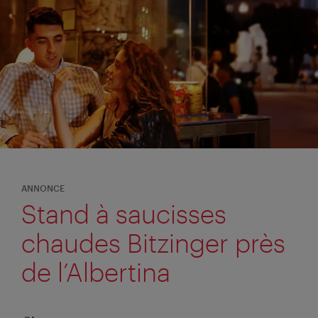
ANNONCE
Stand à saucisses
chaudes Bitzinger près
de l’Albertina