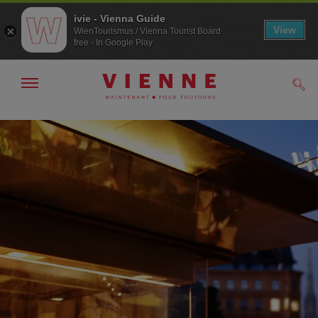
ivie - Vienna Guide
View
WienTourismus / Vienna Tourist Board
free - In Google Play
Afficher
Rech
/
masquer
la
Navigation
Contenu
navigation