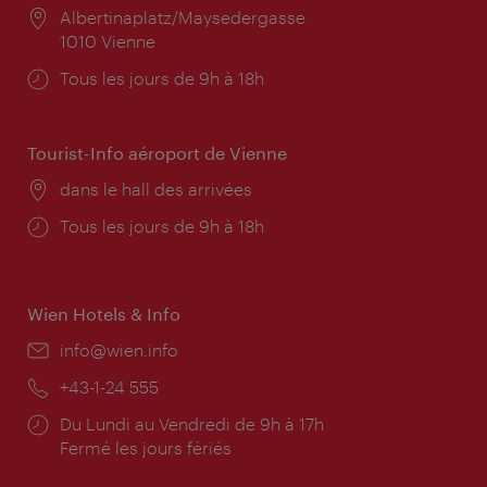
Lieu:
Albertinaplatz/Maysedergasse
1010 Vienne
Horaires
Tous les jours de 9h à 18h
d'ouverture:
Tourist-Info aéroport de Vienne
Lieu:
dans le hall des arrivées
Horaires
Tous les jours de 9h à 18h
d'ouverture:
Wien Hotels & Info
E-
info@wien.info
mail:
Téléphone:
+43-1-24 555
Horaires
Du Lundi au Vendredi de 9h à 17h
d'ouverture:
Fermé les jours fériés