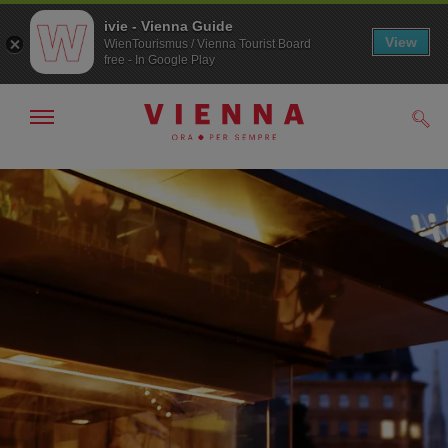
ivie - Vienna Guide
View
WienTourismus / Vienna Tourist Board
free - In Google Play
Mostra/nascondi
Cerc
navigazione
Alla
Al
navigazione
contenuto