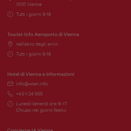
1010 Vienna
Orari
Tutti i giorni 9-18
di
apertura:
Tourist-Info Aeroporto di Vienna
Posizione:
nell’atrio degli arrivi
Orari
Tutti i giorni 9-18
di
apertura:
Hotel di Vienna e informazioni
Email:
info@wien.info
Telefono:
+43-1-24 555
Orari
Lunedì-Venerdì ore 9–17
di
Chiuso nei giorni festivi
apertura:
Concierge IA Vienna