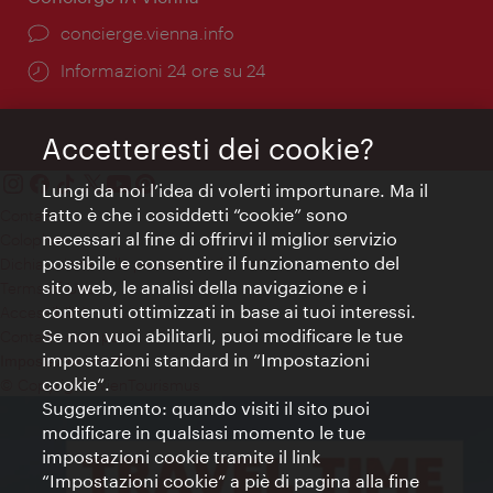
Ort:
concierge.vienna.info
Öffnungszeiten:
Informazioni 24 ore su 24
Accetteresti dei cookie?
Lungi da noi l’idea di volerti importunare. Ma il
fatto è che i cosiddetti “cookie” sono
Contatti
necessari al fine di offrirvi il miglior servizio
Colophon
possibile e consentire il funzionamento del
Dichiarazione sulla protezione dei dati
sito web, le analisi della navigazione e i
Terms of Use
contenuti ottimizzati in base ai tuoi interessi.
Accessibilità
Se non vuoi abilitarli, puoi modificare le tue
Contatto stampa
impostazioni standard in “Impostazioni
Impostazioni cookie
cookie”.
© Copyright WienTourismus
Suggerimento: quando visiti il sito puoi
modificare in qualsiasi momento le tue
impostazioni cookie tramite il link
“Impostazioni cookie” a piè di pagina alla fine