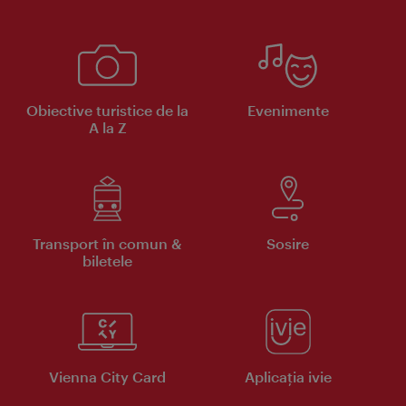
Obiective turistice de la
Evenimente
A la Z
Transport în comun &
Sosire
biletele
Vienna City Card
Aplicaţia ivie