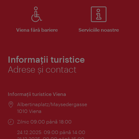
Viena fără bariere
Serviciile noastre
Informații turistice
Adrese și contact
Informaţii turistice Viena
Locul:
Albertinaplatz/Maysedergasse
1010 Viena
Program:
Zilnic 09:00 până 18:00
24.12.2025: 09:00 până 14:00
31.12.2025: 09:00 până 16:00