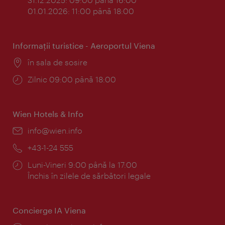
01.01.2026: 11:00 până 18:00
Informaţii turistice - Aeroportul Viena
Locul:
în sala de sosire
Program:
Zilnic 09:00 până 18:00
Wien Hotels & Info
E-
info@wien.info
mail:
Telefon:
+43-1-24 555
Program:
Luni-Vineri 9:00 până la 17:00
Închis în zilele de sărbători legale
Concierge IA Viena