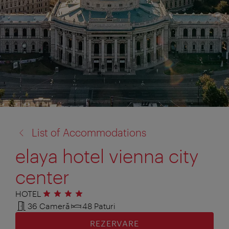
înapoi
List of Accommodations
la:
elaya hotel vienna city
center
HOTEL
4 stele
36 Cameră
48 Paturi
REZERVARE