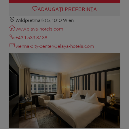
ADĂUGAȚI PREFERINŢA
Wildpretmarkt 5, 1010 Wien
www.elaya-hotels.com
+43 1 533 87 38
vienna-city-center@elaya-hotels.com