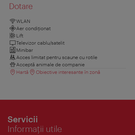
Dotare
WLAN
Aer condiționat
Lift
Televizor cablu/satelit
Minibar
Acces limitat pentru scaune cu rotile
Acceptă animale de companie
Hartă
Obiective interesante în zonă
Servicii
Informaţii utile