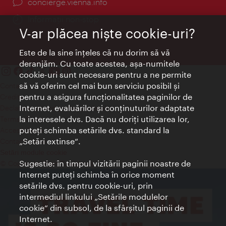
concierge.vienna.info
Informații non-stop
V-ar plăcea nişte cookie-uri?
Este de la sine înţeles că nu dorim să vă
deranjăm. Cu toate acestea, aşa-numitele
cookie-uri sunt necesare pentru a ne permite
să vă oferim cel mai bun serviciu posibil şi
Contact
pentru a asigura funcţionalitatea paginilor de
Credits
Internet, evaluărilor şi conţinuturilor adaptate
Declaraţie privind protecţia datelor
la interesele dvs. Dacă nu doriţi utilizarea lor,
Terms of Use
puteţi schimba setările dvs. standard la
Accesibilitate
„Setări extinse“.
Contact presa
Setări module cookie
Sugestie: în timpul vizitării paginii noastre de
© Copyright Wien Tourismus
Internet puteţi schimba în orice moment
setările dvs. pentru cookie-uri, prin
intermediul linkului „Setările modulelor
cookie“ din subsol, de la sfârşitul paginii de
Internet.