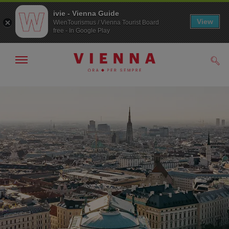
ivie - Vienna Guide
View
WienTourismus / Vienna Tourist Board
free - In Google Play
Mostra/nascondi
Cerc
navigazione
/>
Alla
Al
navigazione
contenuto