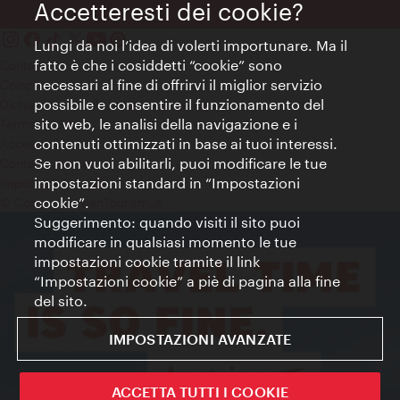
Accetteresti dei cookie?
Lungi da noi l’idea di volerti importunare. Ma il
fatto è che i cosiddetti “cookie” sono
Contatti
necessari al fine di offrirvi il miglior servizio
Colophon
possibile e consentire il funzionamento del
Dichiarazione sulla protezione dei dati
sito web, le analisi della navigazione e i
Terms of Use
contenuti ottimizzati in base ai tuoi interessi.
Accessibilità
Se non vuoi abilitarli, puoi modificare le tue
Contatto stampa
impostazioni standard in “Impostazioni
Impostazioni cookie
cookie”.
© Copyright WienTourismus
Suggerimento: quando visiti il sito puoi
modificare in qualsiasi momento le tue
impostazioni cookie tramite il link
“Impostazioni cookie” a piè di pagina alla fine
del sito.
IMPOSTAZIONI AVANZATE
ACCETTA TUTTI I COOKIE