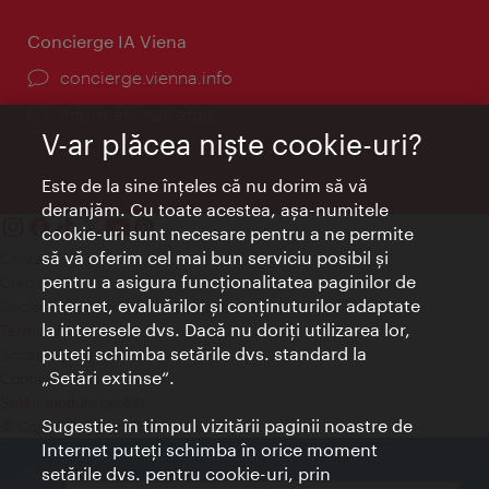
Concierge IA Viena
concierge.vienna.info
Informații non-stop
V-ar plăcea nişte cookie-uri?
Este de la sine înţeles că nu dorim să vă
deranjăm. Cu toate acestea, aşa-numitele
cookie-uri sunt necesare pentru a ne permite
să vă oferim cel mai bun serviciu posibil şi
Contact
pentru a asigura funcţionalitatea paginilor de
Credits
Internet, evaluărilor şi conţinuturilor adaptate
Declaraţie privind protecţia datelor
la interesele dvs. Dacă nu doriţi utilizarea lor,
Terms of Use
puteţi schimba setările dvs. standard la
Accesibilitate
„Setări extinse“.
Contact presa
Setări module cookie
Sugestie: în timpul vizitării paginii noastre de
© Copyright Wien Tourismus
Internet puteţi schimba în orice moment
setările dvs. pentru cookie-uri, prin