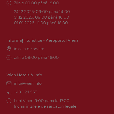
Program:
Zilnic 09:00 până 18:00
24.12.2025: 09:00 până 14:00
31.12.2025: 09:00 până 16:00
01.01.2026: 11:00 până 18:00
Informaţii turistice - Aeroportul Viena
Locul:
în sala de sosire
Program:
Zilnic 09:00 până 18:00
Wien Hotels & Info
E-
info@wien.info
mail:
Telefon:
+43-1-24 555
Program:
Luni-Vineri 9:00 până la 17:00
Închis în zilele de sărbători legale