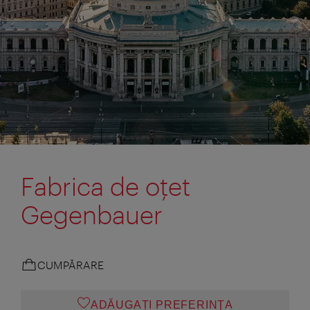
Fabrica de oţet
Gegenbauer
CUMPĂRARE
ADĂUGAȚI PREFERINŢA