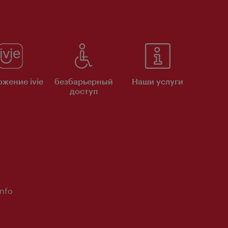
жение ivie
безбарьерный
Наши услуги
доступ
Info