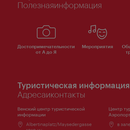
Полезнаяинформация
Достопримечательности
Мероприятия
Об
от А до Я
т
Туристическая информация
Адресаиконтакты
Венский центр туристической
Центр ту
информации
Аэропорт
Расположение:
Albertinaplatz/Maysedergasse
Распо
в зал