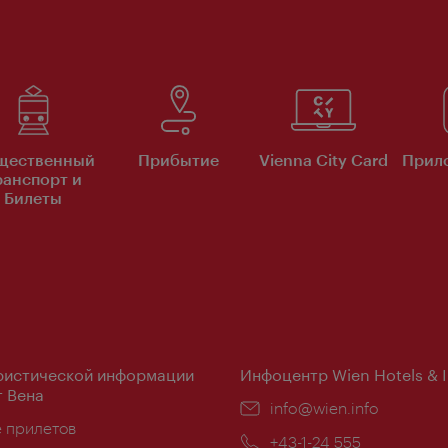
щественный
Прибытие
Vienna City Card
Прило
ранспорт и
Билеты
ристической информации
Инфоцентр Wien Hotels & 
 Вена
Эл.
info@wien.info
ложение:
е прилетов
почта:
Телефон:
+43-1-24 555