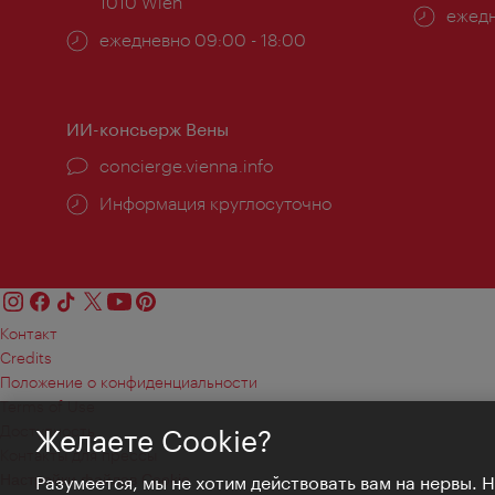
1010 Wien
Часы
ежедн
Часы
ежедневно 09:00 - 18:00
работ
работы:
ИИ-консьерж Вены
concierge.vienna.info
Информация круглосуточно
Контакт
Credits
Положение о конфиденциальности
Terms of Use
Доступность
Желаете Cookie?
Контакты для прессы
Настройки файлов Cookie
Разумеется, мы не хотим действовать вам на нервы. 