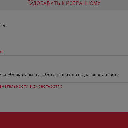
ДОБАВИТЬ К ИЗБРАННОМУ
ien
at
й опубликованы на вебстранице или по договорённости
чательности в окрестностях