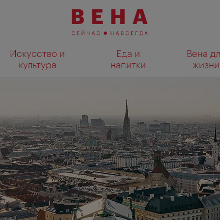
Искусство и
Еда и
Вена д
культура
напитки
жизни
Показать результаты поиска н