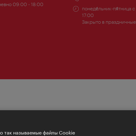
евно 09:00 - 18:00
Часы
понеде́льник-пя́тница с
ы:
работы:
17:00
Закрыто в праздничные
Но так называемые файлы Cookie