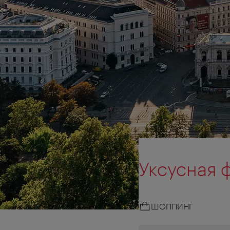
Уксусная 
ШОППИНГ