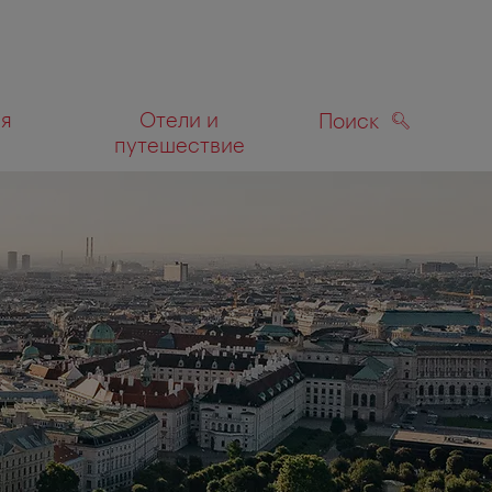
ля
Отели и
Поиск
путешествие
ПОИСК
а карте