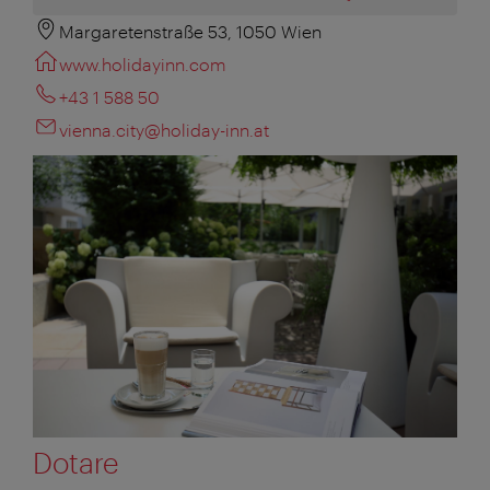
Margaretenstraße 53, 1050 Wien
www.holidayinn.com
+43 1 588 50
vienna.city@holiday-inn.at
Dotare