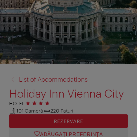
înapoi
List of Accommodations
la:
Holiday Inn Vienna City
HOTEL
4 stele
101 Cameră
220 Paturi
REZERVARE
ADĂUGAȚI PREFERINŢA