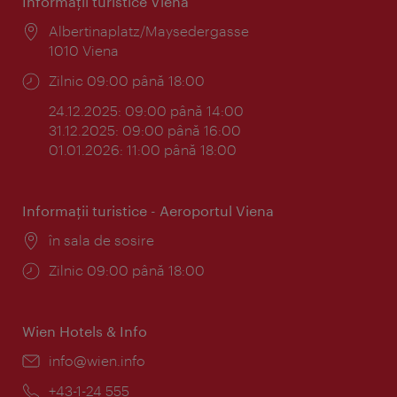
Informaţii turistice Viena
Locul:
Albertinaplatz/Maysedergasse
1010 Viena
Program:
Zilnic 09:00 până 18:00
24.12.2025: 09:00 până 14:00
31.12.2025: 09:00 până 16:00
01.01.2026: 11:00 până 18:00
Informaţii turistice - Aeroportul Viena
Locul:
în sala de sosire
Program:
Zilnic 09:00 până 18:00
Wien Hotels & Info
E-
info@wien.info
mail:
Telefon:
+43-1-24 555