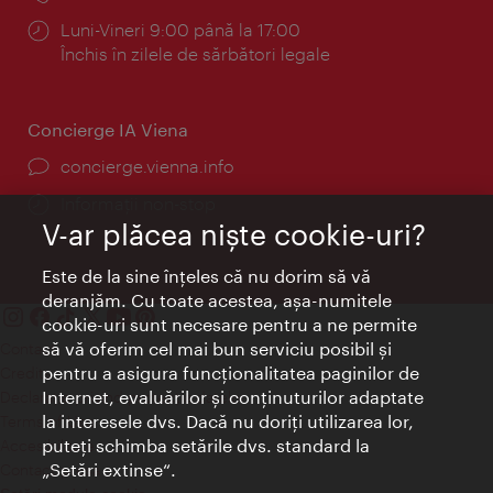
Program:
Luni-Vineri 9:00 până la 17:00
Închis în zilele de sărbători legale
Concierge IA Viena
concierge.vienna.info
Informații non-stop
V-ar plăcea nişte cookie-uri?
Este de la sine înţeles că nu dorim să vă
deranjăm. Cu toate acestea, aşa-numitele
cookie-uri sunt necesare pentru a ne permite
să vă oferim cel mai bun serviciu posibil şi
Contact
pentru a asigura funcţionalitatea paginilor de
Credits
Internet, evaluărilor şi conţinuturilor adaptate
Declaraţie privind protecţia datelor
la interesele dvs. Dacă nu doriţi utilizarea lor,
Terms of Use
puteţi schimba setările dvs. standard la
Accesibilitate
„Setări extinse“.
Contact presa