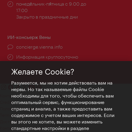
Часы
понеде́льник-пя́тница с 9:00 до
работы:
17:00
Закрыто в праздничные дни
ИИ-консьерж Вены
concierge.vienna.info
Информация круглосуточно
Желаете Cookie?
Разумеется, мы не хотим действовать вам на
нервы. Но так называемые файлы Cookie
необходимы для того, чтобы обеспечить вам
Контакт
оптимальный сервис, функционирование
Credits
страниц и анализ, а также предоставить вам
Положение о конфиденциальности
содержимое с учетом ваших интересов. Если
Terms of Use
вы этого не хотите, вы можете изменить
Доступность
стандартные настройки в разделе
Контакты для прессы