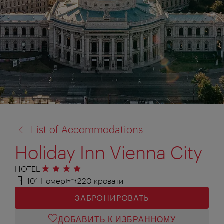
назад
List of Accommodations
к:
Holiday Inn Vienna City
HOTEL
4 звезды
101 Номер
220 кровати
ЗАБРОНИРОВАТЬ
ДОБАВИТЬ К ИЗБРАННОМУ