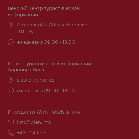
Венский центр туристической
информации
Расположение:
Albertinaplatz/Maysedergasse
1010 Wien
Часы
ежедневно 09:00 - 18:00
работы:
Центр туристической информации
Аэропорт Вена
Расположение:
в зале прилетов
Часы
ежедневно 09:00 - 18:00
работы:
Инфоцентр Wien Hotels & Info
Эл.
info@wien.info
почта:
Телефон:
+43-1-24 555