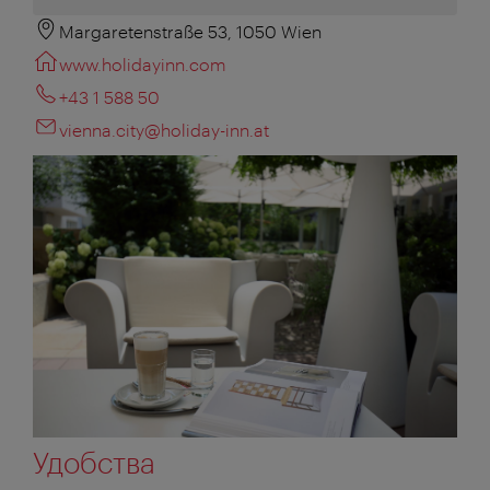
Margaretenstraße 53, 1050 Wien
www.holidayinn.com
+43 1 588 50
vienna.city@holiday-inn.at
Удобства