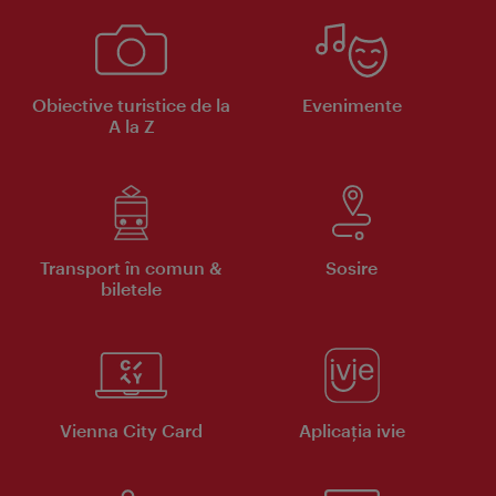
Obiective turistice de la
Evenimente
A la Z
Transport în comun &
Sosire
biletele
Vienna City Card
Aplicaţia ivie