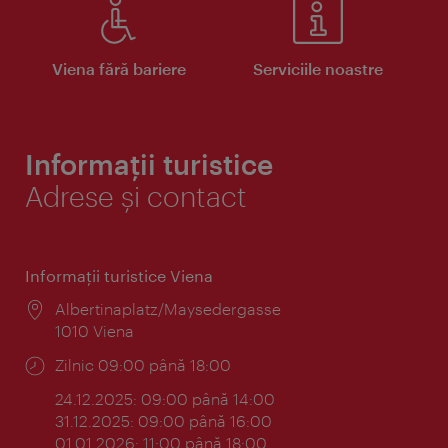
Viena fără bariere
Serviciile noastre
Informații turistice
Adrese și contact
Informaţii turistice Viena
Locul:
Albertinaplatz/Maysedergasse
1010 Viena
Program:
Zilnic 09:00 până 18:00
24.12.2025: 09:00 până 14:00
31.12.2025: 09:00 până 16:00
01.01.2026: 11:00 până 18:00