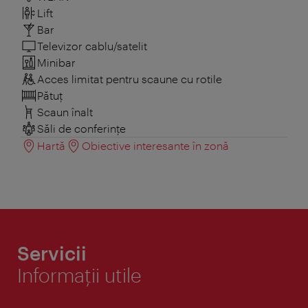
Lift
Bar
Televizor cablu/satelit
Minibar
Acces limitat pentru scaune cu rotile
Pătuţ
Scaun înalt
Săli de conferințe
Hartă
Obiective interesante în zonă
Servicii
Informaţii utile