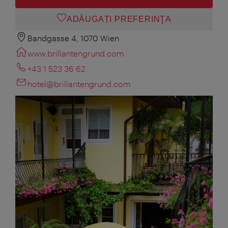
ADĂUGAȚI PREFERINŢA
Bandgasse 4, 1070 Wien
www.brillantengrund.com
+43 1 523 36 62
hotel@brillantengrund.com