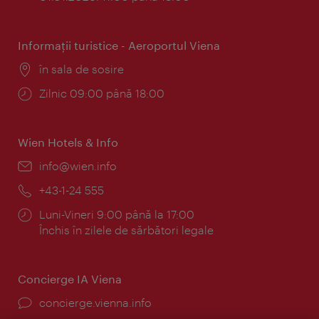
Informaţii turistice - Aeroportul Viena
Locul:
în sala de sosire
Program:
Zilnic 09:00 până 18:00
Wien Hotels & Info
E-
info@wien.info
mail:
Telefon:
+43-1-24 555
Program:
Luni-Vineri 9:00 până la 17:00
Închis în zilele de sărbători legale
Concierge IA Viena
concierge.vienna.info