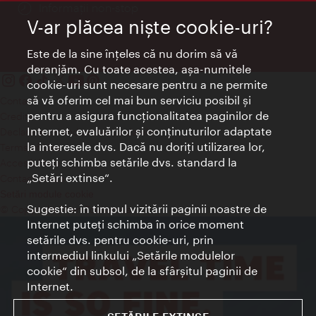
Informații non-stop
V-ar plăcea nişte cookie-uri?
Este de la sine înţeles că nu dorim să vă
deranjăm. Cu toate acestea, aşa-numitele
cookie-uri sunt necesare pentru a ne permite
să vă oferim cel mai bun serviciu posibil şi
Contact
pentru a asigura funcţionalitatea paginilor de
Credits
Internet, evaluărilor şi conţinuturilor adaptate
Declaraţie privind protecţia datelor
la interesele dvs. Dacă nu doriţi utilizarea lor,
Terms of Use
puteţi schimba setările dvs. standard la
Accesibilitate
„Setări extinse“.
Contact presa
Setări module cookie
Sugestie: în timpul vizitării paginii noastre de
© Copyright Wien Tourismus
Internet puteţi schimba în orice moment
setările dvs. pentru cookie-uri, prin
intermediul linkului „Setările modulelor
cookie“ din subsol, de la sfârşitul paginii de
Internet.